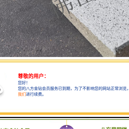
于荷兰,在荷兰人围海造城的过程中，发现排开海水后的地面会因为长期
被冲开，海水会迅速冲到比海平面低很多的城市把整个临海城市全部淹没。
0毫米50或60毫米高的小型路面砖铺设在街道路面上，并使砖与砖之间预