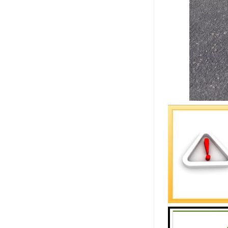
透水砖起源
线上的堤坝
毫米宽10