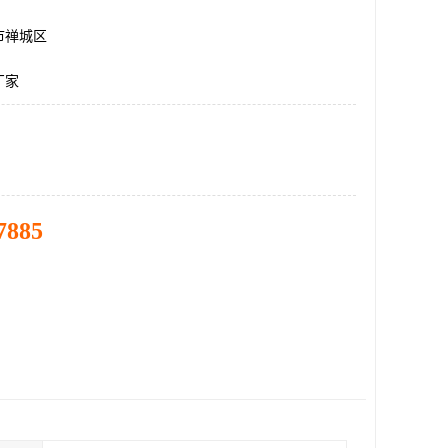
市禅城区
厂家
7885