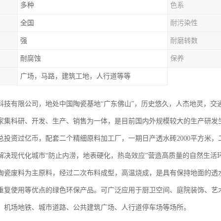
多种
色系
全国
耐污染性
强
耐磨转数
耐腐蚀
保养
广场，马路，建筑工地，人行道等等
科技有限公司，地处中国陶瓷基地“广东佛山”，历史悠久，人杰地灵，交
家集科研、开发、生产、销售为一体，是目前国内外规模较大的生产研发生
总投资过亿币，配套二个精细原料加工厂，一期日产透水砖2000平方米，
解决现代化城市“防止内涝，地表硬化，热岛效应”营造高质量的自然生活
陶瓷废料为主原料，经过二次布料成型，高温烧成，是具有保持地面的透
重复使用等优点的绿色环保产品。可广泛应用于厨卫空间、庭院装饰、艺
、机场地铁、城市道路、公共建筑广场、人行道停车场等场所。