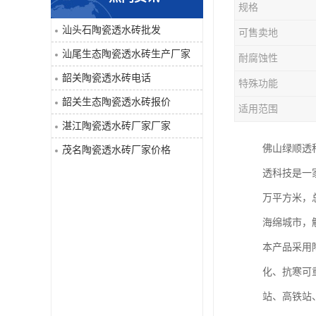
规格
汕头石陶瓷透水砖批发
可售卖地
汕尾生态陶瓷透水砖生产厂家
耐腐蚀性
韶关陶瓷透水砖电话
特殊功能
韶关生态陶瓷透水砖报价
适用范围
湛江陶瓷透水砖厂家厂家
佛山绿顺透
茂名陶瓷透水砖厂家价格
透科技是一
万平方米，
海绵城市，
本产品采用
化、抗寒可
站、高铁站