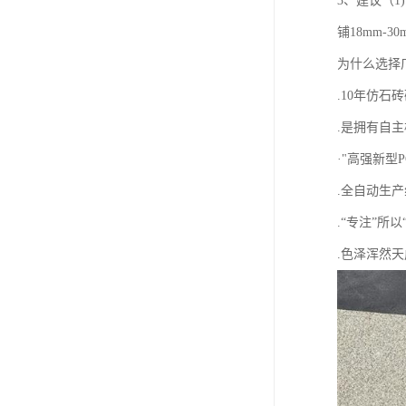
3、建议（1
铺18mm-
为什么选择
.10年仿石
.是拥有自
·"高强新型
.全自动生
.“专注”所
.色泽浑然