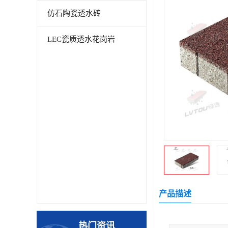
仿石陶瓷透水砖
LEC瓷质透水花岗岩
产品描述
热门资讯