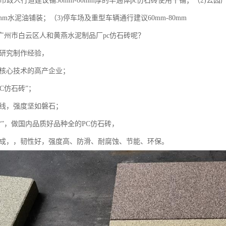
)市政人行道建议铺50mm-80mm厚的半通体pc仿石砖使用干铺；（2)公
30mm水泥油铺装；（3)停车场及重型车辆通行建议60mm-80mm
广州市白云区人和黄燕水泥制品厂pc仿石砖呢？
砖研究制作经验，
主核心技术的高产企业；
PC仿石砖”；
产线，强度坚如磐石；
以“”，做国内品质好品种全的PC仿石砖，
天成，，韧性好，强度高、防滑、耐腐蚀、节能、环保。