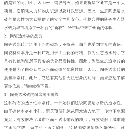
的是它的耐用性。因为一旦铺设砖石，如果要拆除它通常是一个大
项目。它消耗人力和物力资源以及财政资源。因此，生态陶瓷透水
砖的耐久性为大众提供了的安全性和安心。价格合理的陶瓷生态透
水砖为城市增添了一种新的“新衣”，给市民带来了全新的体验。
2、陶瓷透水砖的品良
陶瓷透水砖广泛用于路面砌筑，不仅是，而且也受到大众的青睐。
陶瓷材料本身是一种广泛用于工业化的材料。作为生态透水砖，它
具有其他陶瓷所不具备的优异品质特性。因此，陶瓷生态透水砖的
使用是为了向公众展示路面砌体的优良性能。因此，陶瓷透水砖的
质量非常好。此外，它还有其他你无法想象的功能！如果您想了解
更多信息，请继续往下看。
3、陶瓷透水砖的耐磨抗压抗震
这种砖石的透水性非常好。一开始我们还说陶瓷透水砖的透水性。
由于砌体本身有小孔，雨天预留孔隙或雨水渗入地下，使地下水源
充足，有效解决了城市路面不透水铺设的缺点，有效缓解了城市地
下水的下降。为了防止地面倾倒，这是陶瓷渗透砖的渗透性。此