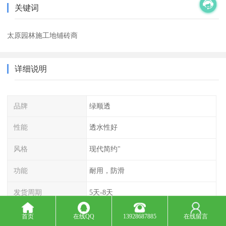
关键词
太原园林施工地铺砖商
详细说明
品牌
绿顺透
性能
透水性好
风格
现代简约"
功能
耐用，防滑
发货周期
5天-8天
常规用途
户外地铺
首页
在线QQ
13928687885
在线留言