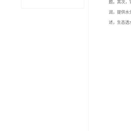
题。其次，
润，提供水
述，生态透