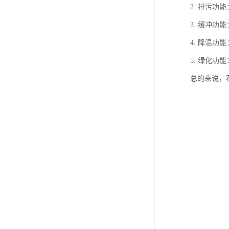
2. 排污
3. 缓冲
4. 降温
5. 绿化
总的来说，