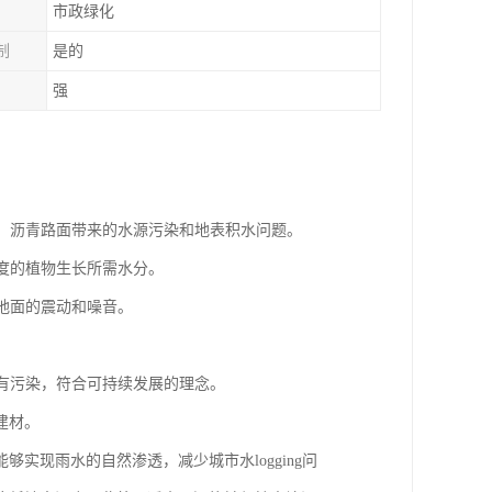
市政绿化
制
是的
强
泥、沥青路面带来的水源污染和地表积水问题。
程度的植物生长所需水分。
少地面的震动和噪音。
没有污染，符合可持续发展的理念。
建材。
实现雨水的自然渗透，减少城市水logging问