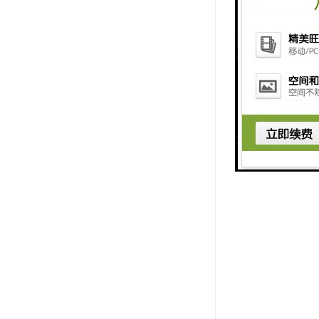
4. 耐磨
5. 美观
6. 环保
总之，石材
可持续发展