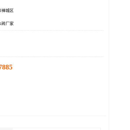
市禅城区
水砖厂家
7885