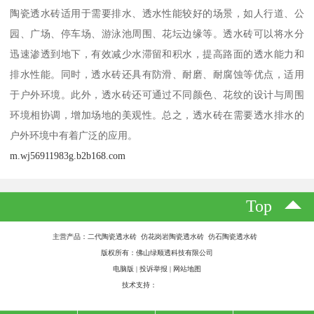
陶瓷透水砖适用于需要排水、透水性能较好的场景，如人行道、公
园、广场、停车场、游泳池周围、花坛边缘等。透水砖可以将水分
迅速渗透到地下，有效减少水滞留和积水，提高路面的透水能力和
排水性能。同时，透水砖还具有防滑、耐磨、耐腐蚀等优点，适用
于户外环境。此外，透水砖还可通过不同颜色、花纹的设计与周围
环境相协调，增加场地的美观性。总之，透水砖在需要透水排水的
户外环境中有着广泛的应用。
m.wj56911983g.b2b168.com
Top
主营产品：二代陶瓷透水砖 仿花岗岩陶瓷透水砖 仿石陶瓷透水砖
版权所有：佛山绿顺透科技有限公司
电脑版
|
投诉举报
|
网站地图
技术支持：
八方资源网