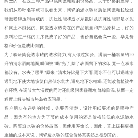
陶土的，在这三种产品中属陶瓷颗粒的价格高。关于价格的差异，
我们从称呼名字就可以看出来，陶瓷的渗水砖材质是陶瓷颗粒经过
研磨粉碎压制而成的，抗压性能和透水系数以及抗冻性能都是水泥
和陶土不能比的。陶瓷透水砖贵在的产品质量和产品原料上，好的
原料经过严格的工序做成了好的产品，售价自然会高一些。毕竟价
格和价值是成比例的。
为了验证陶瓷透水砖的透水能力,有人做过实验。满满一桶容量约20
升的清水洒向地面,瞬间被“喝”光了,除了表面留下的水印,竟一点积水
都没有。水去了哪里?原来,“清水好比是下大雨,雨水不但可以迅速渗
透到地下使大地恢复自然储水能力,避免地下水枯竭,还能改善植被生
存环境,在调节大气湿度的同时还能吸附雾霾颗粒,降噪降温,从而一定
程度上解决城市热岛效应问题。”
客户朋友在选购的时候，先要弄清楚，设计图纸要求的是哪种产
品，因为有的地方为了节约成本使用的还是价格较低的水泥渗水
砖。陶瓷透水砖的价格虽高，但使用寿命长，因此，算上破损更换
重铺的成本来说，陶瓷透水砖的综合价格其实还是很划算的。