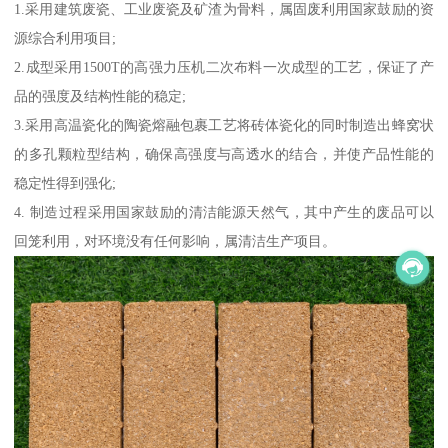
1.采用建筑废瓷、工业废瓷及矿渣为骨料，属固废利用国家鼓励的资
源综合利用项目;
2.成型采用1500T的高强力压机二次布料一次成型的工艺，保证了产
品的强度及结构性能的稳定;
3.采用高温瓷化的陶瓷熔融包裹工艺将砖体瓷化的同时制造出蜂窝状
的多孔颗粒型结构，确保高强度与高透水的结合，并使产品性能的
稳定性得到强化;
4. 制造过程采用国家鼓励的清洁能源天然气，其中产生的废品可以
回笼利用，对环境没有任何影响，属清洁生产项目。