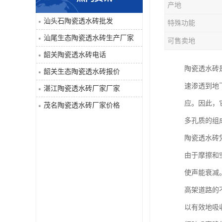
产地
汕头石陶瓷透水砖批发
特殊功能
汕尾生态陶瓷透水砖生产厂家
可售卖地
韶关陶瓷透水砖电话
陶瓷透水砖
韶关生态陶瓷透水砖报价
速渗透到地
湛江陶瓷透水砖厂家厂家
应。因此，
茂名陶瓷透水砖厂家价格
多孔质的组
陶瓷透水砖
由于摩擦和
使声能衰减
高架道路的
以有效地吸