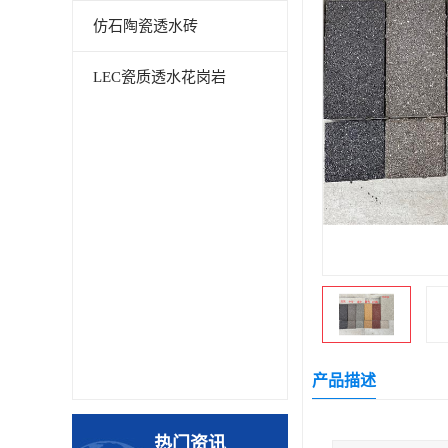
仿石陶瓷透水砖
LEC瓷质透水花岗岩
产品描述
热门资讯