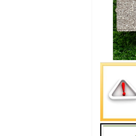
助熔剂的选
助熔剂是一
料产生粘结