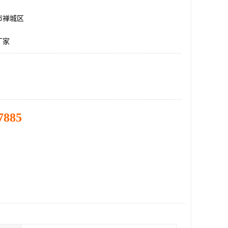
市禅城区
厂家
7885