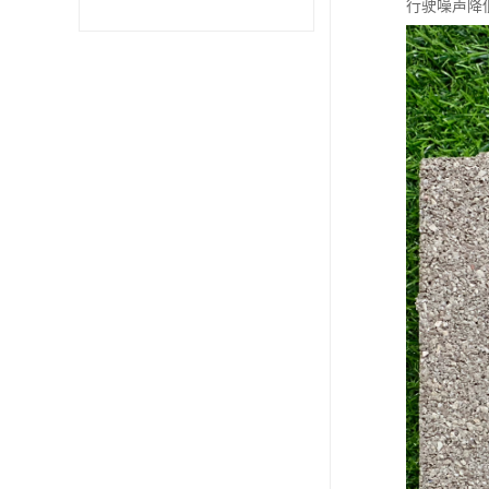
行驶噪声降