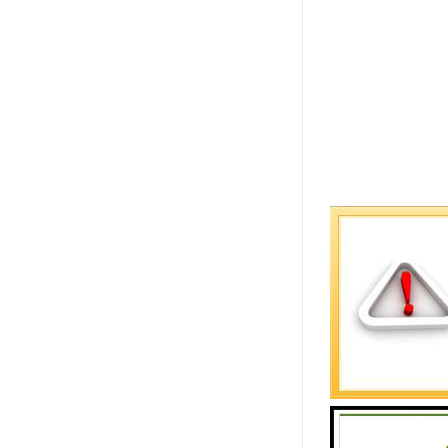
普通陶瓷透
1. 透水
达到排水的