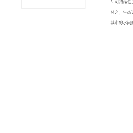
5. 可持
总之，生态
城市的水问