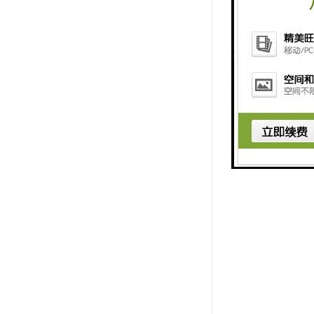
2. 防滑
稳定，减少
3. 环康
4. 耐磨
5. 施工
总的来说，
等需要排水