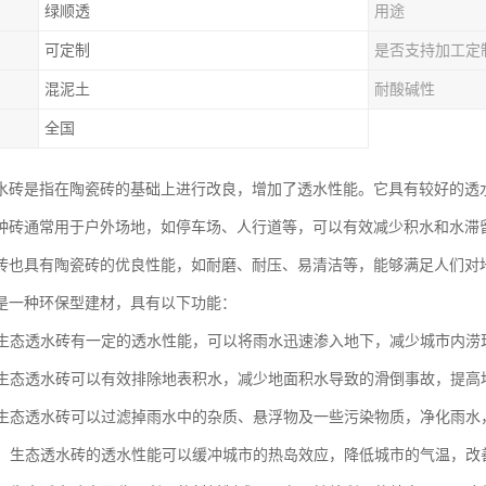
绿顺透
用途
可定制
是否支持加工定
混泥土
耐酸碱性
全国
水砖是指在陶瓷砖的基础上进行改良，增加了透水性能。它具有较好的透
种砖通常用于户外场地，如停车场、人行道等，可以有效减少积水和水滞
砖也具有陶瓷砖的优良性能，如耐磨、耐压、易清洁等，能够满足人们对
是一种环保型建材，具有以下功能：
性：生态透水砖有一定的透水性能，可以将雨水迅速渗入地下，减少城市内
性：生态透水砖可以有效排除地表积水，减少地面积水导致的滑倒事故，提高
性：生态透水砖可以过滤掉雨水中的杂质、悬浮物及一些污染物质，净化雨
温度：生态透水砖的透水性能可以缓冲城市的热岛效应，降低城市的气温，改