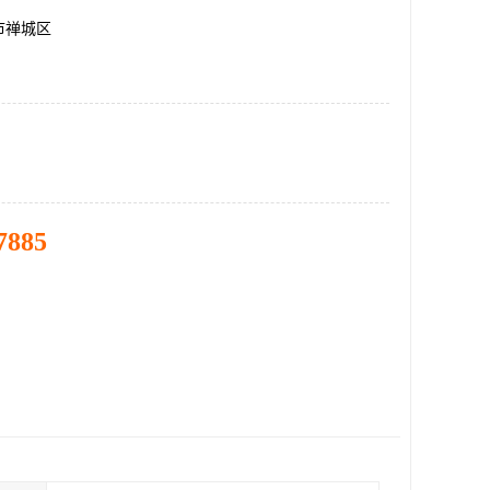
市禅城区
7885