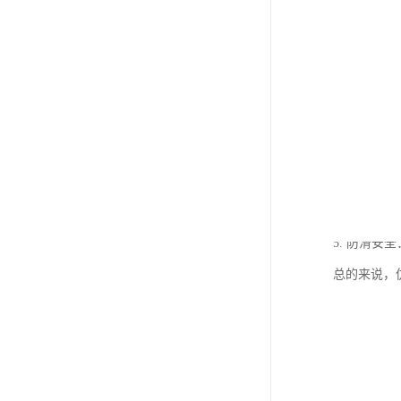
仿花岗岩细
1. 透水
2. 保护
3. 降噪
4. 改善
5. 防滑
总的来说，