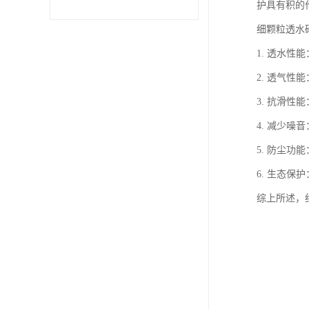
护具有积的
细颗粒透水
1. 透水
2. 透气
3. 抗滑
4. 减少
5. 防尘
6. 生态
综上所述，