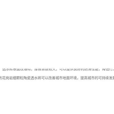
颗粒陶瓷透水砖是一种新型的地面材料，具有以下作用：
排水：透水砖的表面具有一定的透水性，可以使水自然渗透到地下，减少地
环境：透水砖可以减少城市建成区的地面积水，减缓雨水径流对自然水环境
减震：透水砖的材料特性能够有效吸收和分散地面上的噪音，减少城市交通
微气候：透水砖可以减少城市热岛效应，提高城市的自然散热能力，改善城市
安全：透水砖表面纹理特，摩擦系数较大，可以提供良好的防滑性能，降低
仿花岗岩细颗粒陶瓷透水砖可以改善城市地面环境，提高城市的可持续发