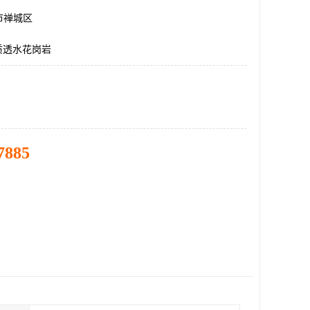
市禅城区
质透水花岗岩
7885