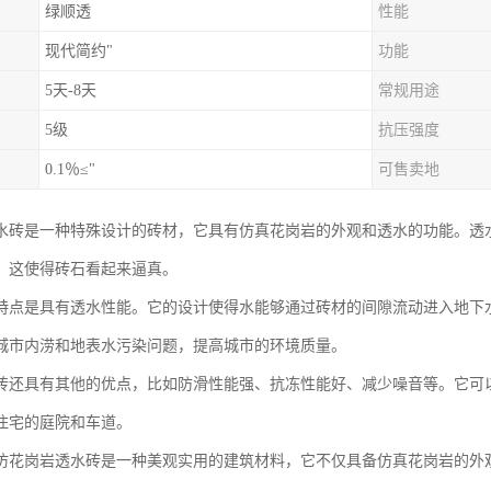
绿顺透
性能
现代简约"
功能
5天-8天
常规用途
5级
抗压强度
0.1％≤"
可售卖地
水砖是一种特殊设计的砖材，它具有仿真花岗岩的外观和透水的功能。透
，这使得砖石看起来逼真。
特点是具有透水性能。它的设计使得水能够通过砖材的间隙流动进入地下
城市内涝和地表水污染问题，提高城市的环境质量。
砖还具有其他的优点，比如防滑性能强、抗冻性能好、减少噪音等。它可
住宅的庭院和车道。
仿花岗岩透水砖是一种美观实用的建筑材料，它不仅具备仿真花岗岩的外