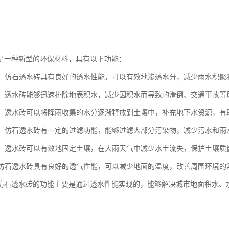
是一种新型的环保材料，具有以下功能：
性能：仿石透水砖具有良好的透水性能，可以有效地渗透水分，减少雨水积
效果：透水砖能够迅速排除地表积水，减少因积水而导致的滑倒、交通事故等
补给：透水砖可以将降雨收集的水分逐渐释放到土壤中，补充地下水资源，
污染：仿石透水砖有一定的过滤功能，能够过滤大部分污染物，减少污水和
保持：透水砖可以有效地固定土壤，在大雨天气中减少水土流失，保护土壤质
性：仿石透水砖具有良好的透气性能，可以减少地面的温度，改善周围环境的
仿石透水砖的功能主要是通过透水性能实现的，能够解决城市地面积水、