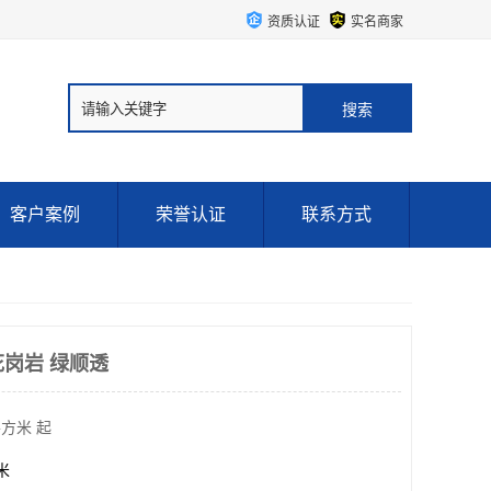
资质认证
实名商家
客户案例
荣誉认证
联系方式
花岗岩 绿顺透
平方米 起
方米