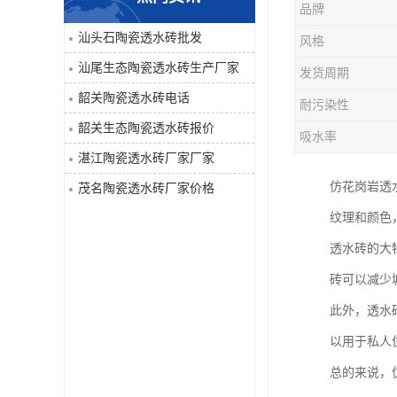
品牌
汕头石陶瓷透水砖批发
风格
汕尾生态陶瓷透水砖生产厂家
发货周期
韶关陶瓷透水砖电话
耐污染性
韶关生态陶瓷透水砖报价
吸水率
湛江陶瓷透水砖厂家厂家
仿花岗岩透
茂名陶瓷透水砖厂家价格
纹理和颜色
透水砖的大
砖可以减少
此外，透水
以用于私人
总的来说，