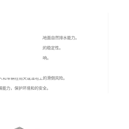
面积水和水患的发生，提高地面自然排水能力。
的冲击，保护自然生态环境的稳定性。
和施工噪声对周边环境的影响。
的微气候环境。
行人和车辆在雨天或湿地上的滑倒风险。
展能力，保护环境和的安全。