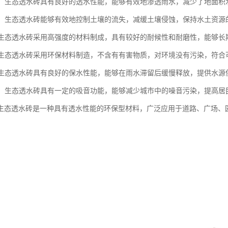
性能：生态透水砖具有良好的透水性能，能够有效地渗透雨水，减少了地面
保持：生态透水砖能够有效地控制土壤的流失，减缓土壤侵蚀，保持水土资源
性：生态透水砖采用高强度的材料制成，具有较好的耐候性和耐磨性，能够
性：生态透水砖采用环保材料制造，不含有有害物质，对环境没有污染，符
性：生态透水砖具有良好的保水性能，能够在雨水滞留后缓慢释放，提供水
噪音：生态透水砖具有一定的吸音功能，能够减少城市中的噪音污染，提高居
生态透水砖是一种具有透水性能的环保型材料，广泛应用于道路、广场、
。