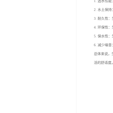
1. 透水
2. 水土
3. 耐久
4. 环保
5. 保水
6. 减少
总体来说，
活的舒适度