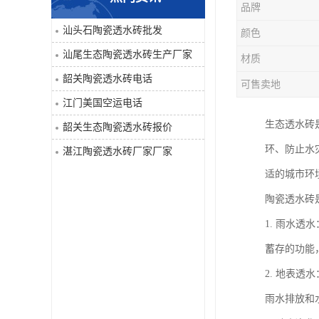
品牌
汕头石陶瓷透水砖批发
颜色
汕尾生态陶瓷透水砖生产厂家
材质
韶关陶瓷透水砖电话
可售卖地
江门美国空运电话
生态透水砖
韶关生态陶瓷透水砖报价
环、防止水
湛江陶瓷透水砖厂家厂家
适的城市环
陶瓷透水砖
1. 雨水
蓄存的功能
2. 地表
雨水排放和