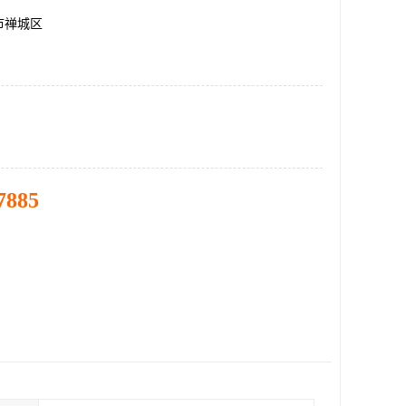
市禅城区
7885