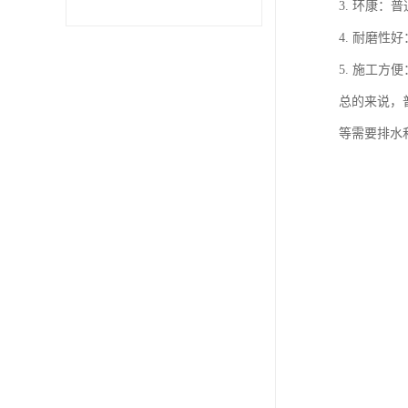
3. 环康
4. 耐磨
5. 施工
总的来说，
等需要排水