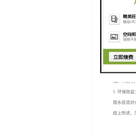
1. 透水
护地下水位
2. 防滑
致的意外事
3. 冷却
善城市的热
4. 感水
溉、冲厕等
5. 环保
雨水径流对
综上所述，