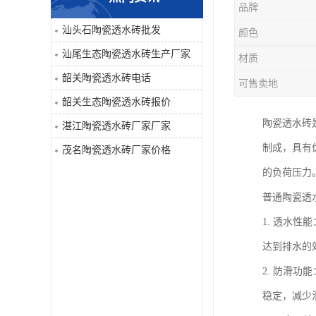
品牌
汕头石陶瓷透水砖批发
颜色
汕尾生态陶瓷透水砖生产厂家
材质
韶关陶瓷透水砖电话
可售卖地
韶关生态陶瓷透水砖报价
陶瓷透水砖
湛江陶瓷透水砖厂家厂家
制成，具有
茂名陶瓷透水砖厂家价格
的负荷压力
普通陶瓷透
1. 透水
达到排水的
2. 防滑
稳定，减少