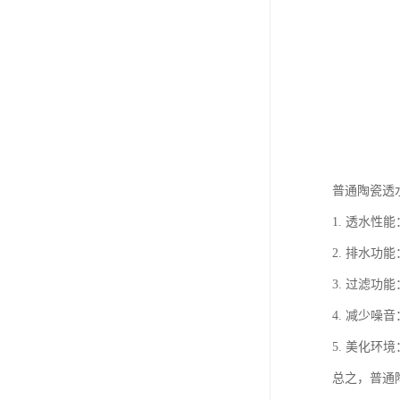
普通陶瓷透
1. 透水
2. 排水
3. 过滤
4. 减少
5. 美化
总之，普通