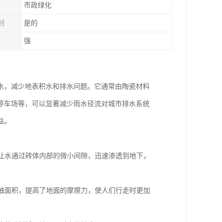
市政绿化
制
是的
强
水，减少地表积水和排水问题。它通常由陶瓷材料
停车场等，可以显著减少雨水径流对城市排水系统
益。
以让水通过砖体内部的微小间隙，迅速渗透到地下，
接触面积，提高了地面的摩擦力，使人们行走时更加