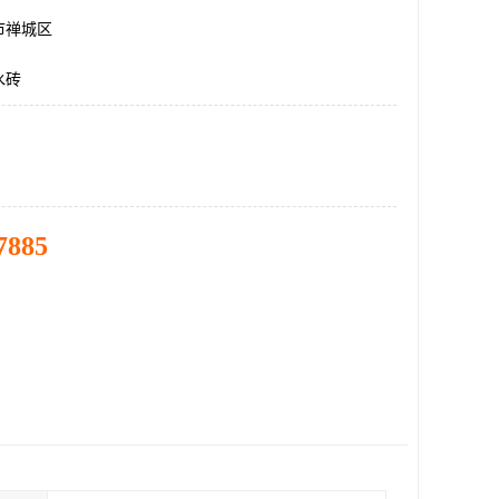
市禅城区
水砖
7885