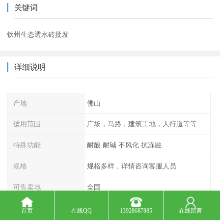
关键词
钦州生态透水砖批发
详细说明
产地
佛山
适用范围
广场，马路，建筑工地，人行道等等
特殊功能
耐酸 耐碱 不风化 抗冻融
规格
规格多样，详情咨询客服人员
可售卖地
全国
首页
在线QQ
13928687885
在线留言
陶瓷透水砖是一种新型的环保建材，具有以下优点：