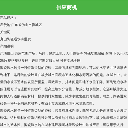
舟山陶瓷透水砖批发 绿顺透
供应商机
浏览次数：
314
次
产品规格：
发货地:
广东省佛山市禅城区
关键词
舟山陶瓷透水砖批发
详细说明
产地
佛山
适用范围
广场，马路，建筑工地，人行道等等
特殊功能
耐酸 耐碱 不风化 抗
冻融
规格
规格多样，详情咨询客服人员
可售卖地
全国
陶瓷透水砖是一种特殊类型的瓷砖，其表面具有孔隙结构，可以使水穿透并迅速渗透
到地下。这种砖的设计旨在减少城市面积非透水化和水源污染的问题。在城市中，大
量的水被不透水的表面所覆盖，导致洪水、排水问题和地下水位下降。而陶瓷透水砖
的使用可以促进雨水的循环，提高土壤水分含量，并减少地表径流。它还可以作为道
路和人行道的铺装材料，提供的排水性能，减少事故发生的可能性。总之，陶瓷透水
砖是一种环保的建筑材料，有助于改善城市环境和水资源管理。
陶瓷透水砖是一种特殊类型的瓷砖，它具有透水性能，能够允许水分迅速渗入并透过
砖体。这种砖材的特殊结构设计可以有效地将雨水渗透到地下，减少地表积水并增强
城市的透水性。陶瓷透水砖在城市建设和园林景观设计中常被应用，可以用于人行