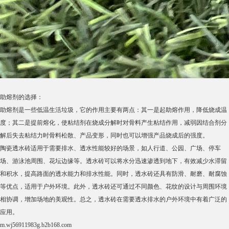
助熔剂的选择：
助熔剂是一些低温生活垃圾，它的作用主要有两点：其一是起助熔作用，降低烧成温
度；其二是提前熔化，使粘结剂在烧成分解时对骨料产生粘结作用，减弱因结合剂分
解后失去粘结力时骨料松散、产品变形，同时也可以增强产品烧成后的强度。
陶瓷透水砖适用于需要排水、透水性能较好的场景，如人行道、公园、广场、停车
场、游泳池周围、花坛边缘等。透水砖可以将水分迅速渗透到地下，有效减少水滞留
和积水，提高路面的透水能力和排水性能。同时，透水砖还具有防滑、耐磨、耐腐蚀
等优点，适用于户外环境。此外，透水砖还可通过不同颜色、花纹的设计与周围环境
相协调，增加场地的美观性。总之，透水砖在需要透水排水的户外环境中有着广泛的
应用。
m.wj56911983g.b2b168.com