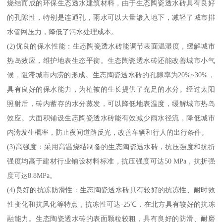
烧结而成的环保生态透水建筑材料，由于生态陶瓷透水砖具有良好
的孔隙性，特别是连通孔，雨水可以大量渗入地下，减轻了城市排
水管网压力，降低了污水处理成本。
(2)优良的保水性能：生态陶瓷透水砖能调节表面温湿度，缓解城市
热岛效应，维护地表生态平衡。生态陶瓷透水砖还能改善城市小气
候，阻滞城市内涝的形成。生态陶瓷透水砖的孔隙率为20%~30%，
具有良好的保水能力，为植被的生长提供了充足的水分。经过太阳
照射后，砖内蓄存的水分蒸发，可以降低地表温度，缓解城市热岛
效应。大面积铺设生态陶瓷透水砖能有效减少雨水径流，降低城市
内涝发生概率，防止夜间道路反光，改善车辆和行人的出行条件。
(3)高强度：采用高温烧结制备的生态陶瓷透水砖，抗压强度和抗折
强度均高于建材行业铺设材料标准，抗压强度可达50 MPa，抗折强
度可达8.8MPa。
(4)良好的抗冻防滑性：生态陶瓷透水砖具有较好的抗冻性、耐时效
性变化和抗风化等特点，抗冻性可达-25℃，在北方具有较好的抗冻
融能力。生态陶瓷透水砖的表面颗粒较粗，具有良好的防滑、耐磨