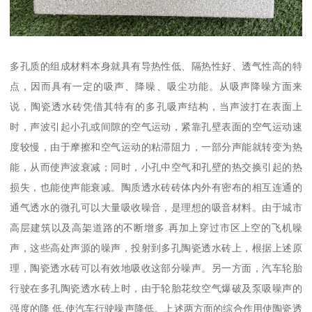
多孔质的组成材料本身就具有导热性低、隔热性好、透气性高的特
点，因而具有一定的吸声、降噪、吸尘功能。从吸声降噪方面来
说，陶瓷透水砖凭借其特有的多孔吸声结构，当声波打在表面上
时，声波引起小孔或间隙的空气运动，紧靠孔壁表面的空气运动速
度较慢，由于摩擦和空气运动的粘滞阻力，一部分声能就转变为热
能，从而使声波衰减；同时，小孔中空气和孔壁的热交换引起的热
损失，也能使声能衰减。陶质透水砖砖体内外有密布的相互连通的
通气透水的微孔可以大量吸收噪音，是理想的吸音材料。由于城市
高层建筑以及高架道路的不断增多.再加上穿过市区上空的飞机噪
声，这些高处声源的噪声，投射到多孔陶瓷透水砖上，根据上述原
理，陶瓷透水砖可以有效地吸收这部分噪声。另一方面，汽车轮胎
行驶在多孔陶瓷透水砖上时，由于轮胎花纹空气爆破及泵吸噪声的
强度的降 低,使汽车行驶噪声降低。上述两方面的综合作用使陶瓷透