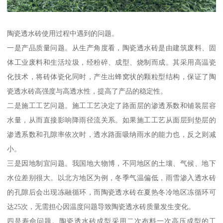
陶瓷透水砖使用过程中遇到的问题。
一是产品质量问题。从生产角度看，陶瓷透水砖是由建筑废料、固
体工业废料和生活垃圾，经粉碎、成型、烧制而成。其采用高温瓷
化技术，将砖体瓷化同时，产生出蜂窝状的颗粒型结构，保证了陶
瓷透水砖高强度与高透水性，提高了产品的稳定性。
二是施工工艺问题。施工工艺决定了路面层的渗透系数和铺装层容
水量，从而直接影响降雨径流关系。如果施工工艺从面层到垫层的
渗透系数和孔隙率依次时，透水路面吸纳雨水的能力也，反之则减
小。
三是因地制宜问题。我国地大物博，不同地区的土壤、气候、地下
水位差别很大。以北方地区为例，冬季气温偏低，雨雪渗入透水砖
的孔隙后会出现冻融循环，而陶瓷透水砖在夏热冬冷地区冻循环可
达25次，无需担心因温度问题导致陶瓷透水砖质量发生变化。
四是寿命问题。陶瓷透水砖成型采用二次布料一次高压成型的工