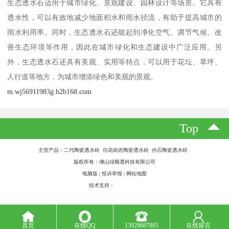
生态透水石适用于城市绿化、景观建设、园林设计等场景。它具有
透水性，可以有效地减少地面积水和雨水径流，有助于提高城市的
雨水利用率。同时，生态透水石还能起到净化空气、调节气候、改
善生态环境等作用，因此在城市绿化和生态建设中广泛应用。另
外，生态透水石还具有美观、实用等特点，可以用于花坛、草坪、
人行道等地方，为城市增添绿色和美观的景观。
m.wj56911983g.b2b168.com
Top
主营产品：二代陶瓷透水砖 仿花岗岩陶瓷透水砖 仿石陶瓷透水砖
版权所有：佛山绿顺透科技有限公司
电脑版
|
投诉举报
|
网站地图
技术支持：
八方资源网
首页
在线QQ
13928687885
在线留言