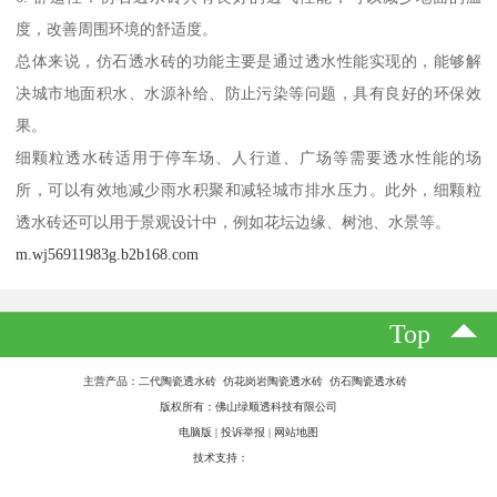
度，改善周围环境的舒适度。
总体来说，仿石透水砖的功能主要是通过透水性能实现的，能够解
决城市地面积水、水源补给、防止污染等问题，具有良好的环保效
果。
细颗粒透水砖适用于停车场、人行道、广场等需要透水性能的场
所，可以有效地减少雨水积聚和减轻城市排水压力。此外，细颗粒
透水砖还可以用于景观设计中，例如花坛边缘、树池、水景等。
m.wj56911983g.b2b168.com
Top
主营产品：二代陶瓷透水砖 仿花岗岩陶瓷透水砖 仿石陶瓷透水砖
版权所有：佛山绿顺透科技有限公司
电脑版
|
投诉举报
|
网站地图
技术支持：
八方资源网