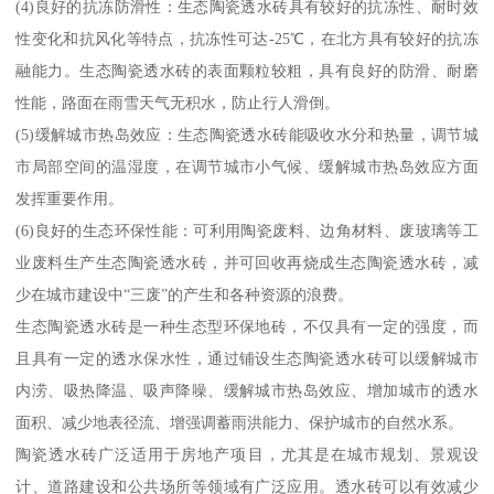
(4)良好的抗冻防滑性：生态陶瓷透水砖具有较好的抗冻性、耐时效
性变化和抗风化等特点，抗冻性可达-25℃，在北方具有较好的抗冻
融能力。生态陶瓷透水砖的表面颗粒较粗，具有良好的防滑、耐磨
性能，路面在雨雪天气无积水，防止行人滑倒。
(5)缓解城市热岛效应：生态陶瓷透水砖能吸收水分和热量，调节城
市局部空间的温湿度，在调节城市小气候、缓解城市热岛效应方面
发挥重要作用。
(6)良好的生态环保性能：可利用陶瓷废料、边角材料、废玻璃等工
业废料生产生态陶瓷透水砖，并可回收再烧成生态陶瓷透水砖，减
少在城市建设中“三废”的产生和各种资源的浪费。
生态陶瓷透水砖是一种生态型环保地砖，不仅具有一定的强度，而
且具有一定的透水保水性，通过铺设生态陶瓷透水砖可以缓解城市
内涝、吸热降温、吸声降噪、缓解城市热岛效应、增加城市的透水
面积、减少地表径流、增强调蓄雨洪能力、保护城市的自然水系。
陶瓷透水砖广泛适用于房地产项目，尤其是在城市规划、景观设
计、道路建设和公共场所等领域有广泛应用。透水砖可以有效减少