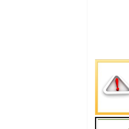
仿石透水砖
1. 透水
面积水。