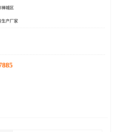
市禅城区
砖生产厂家
7885