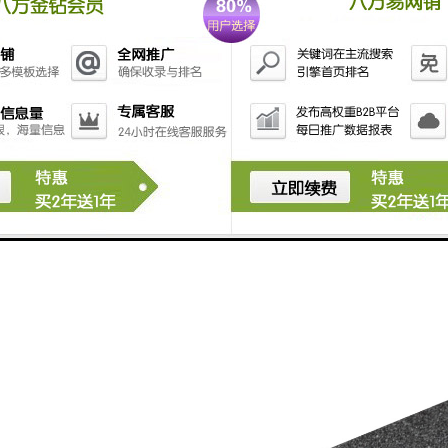
性能：仿石透水砖表面的凹凸设计和多孔结构，增加了摩擦力，使得砖面具
性能：仿石透水砖采用矿渣、废石、再生骨料等废弃建筑材料加工而成，具
性：仿石透水砖采用特殊工艺和高强度材料制作而成，具有较高的耐久性和
效果：仿石透水砖外观仿石材质感，可以选择多种颜色和纹理，具有较好的
仿石透水砖是一种具有透水、防滑、环保、耐久和美观等特点的砖材，适