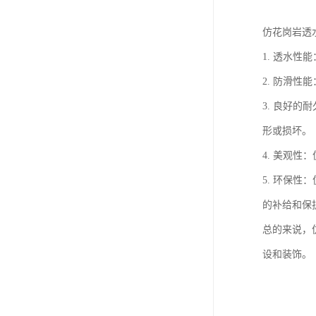
仿花岗岩透
1. 透水
2. 防滑
3. 良好
形或损坏。
4. 美观
5. 环保
的补给和保
总的来说，
设和装饰。