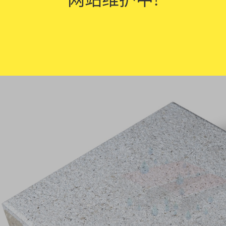
性能：仿石陶瓷透水砖的表面采用特殊处理，增加了其防滑性能，即使在潮
性：仿石陶瓷透水砖采用的瓷器材料制造，具有良好的耐候性，能够适应气
维护：仿石陶瓷透水砖表面平整光滑，不易积尘和污染，使用起来方便，清洁
仿石陶瓷透水砖兼具美观性、透水性和耐久性，适合用于户外环境的铺装