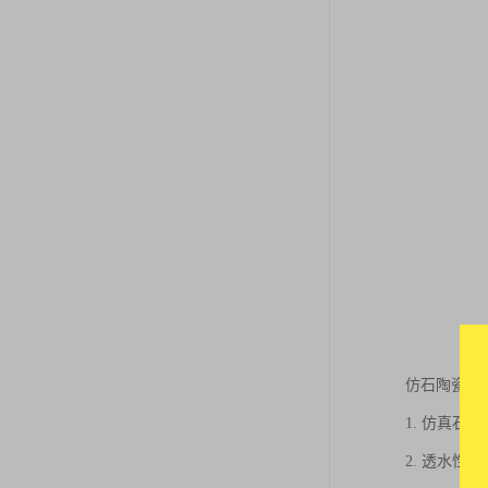
仿石陶瓷透
1. 仿真
2. 透水