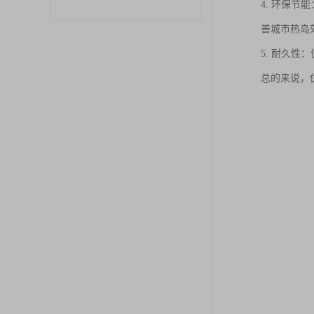
4. 环保
善城市热岛
5. 耐久
总的来说，