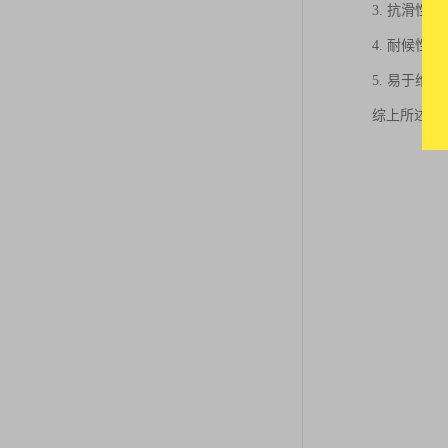
3. 抗滑
4. 耐候
5. 易于
综上所述，