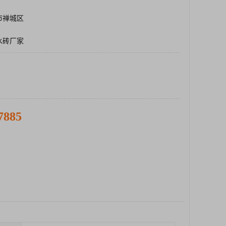
市禅城区
水砖厂家
7885