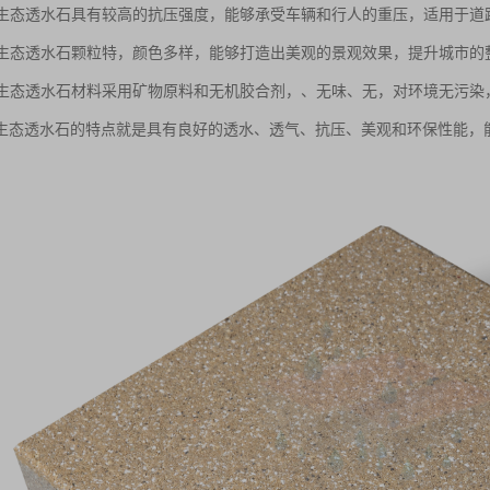
性：生态透水石具有较高的抗压强度，能够承受车辆和行人的重压，适用于
性：生态透水石颗粒特，颜色多样，能够打造出美观的景观效果，提升城市的
性：生态透水石材料采用矿物原料和无机胶合剂，、无味、无，对环境无污染
生态透水石的特点就是具有良好的透水、透气、抗压、美观和环保性能，