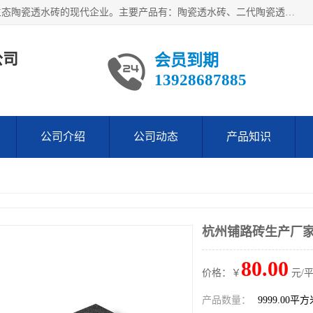
佛山绿顺透科技有限公司是目前国内外规模较大的生产研发生态陶瓷透水砖的现代企业。主要产品有：陶瓷透水砖、二代陶瓷透水砖、仿花岗岩陶瓷透水砖、仿石陶瓷透水砖、生态陶瓷透水砖、陶瓷透水砖厂家等。
公司
会员到期
13928687885
公司介绍
公司动态
产品知识
杭州铺路砖生产厂
80.00
价格：￥
元/
产品数量：
9999.00平