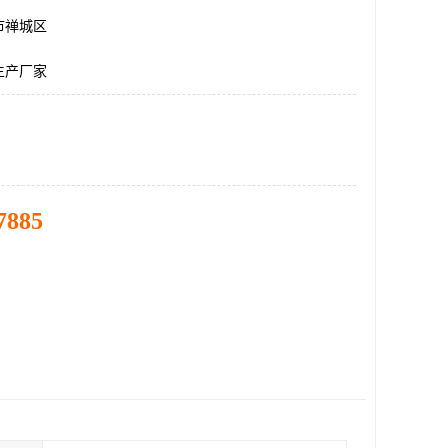
市禅城区
生产厂家
7885