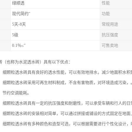
绿顺透
性能
现代简约"
功能
5天-8天
常规用途
5级
抗压强度
0.1％≤"
可售卖地
砖（也称为水泥透水砖）具有以下优点：
性好：细颗粒透水砖具有良好的透水性能，可以有效地排水，减少地面积水
节能：细颗粒透水砖采用可再生材料制成，不含有害物质，对环境造成污染
，节约空调能耗。
性强：细颗粒透水砖具有一定的抗压强度和耐磨性，可以承受车辆和行人的
方便：细颗粒透水砖的安装相对简单，可以通过拼接或铺设的方式固定在地
性好：细颗粒透水砖有多种颜色和造型可选，可以根据需要进行个性化设计