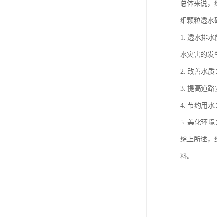
总体来说，
细颗粒透水
1. 透水
水灾害的发
2. 改善
3. 提高
4. 节约
5. 美化
综上所述，
料。