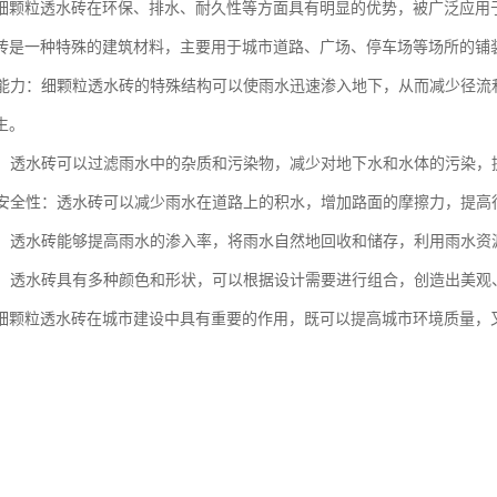
细颗粒透水砖在环保、排水、耐久性等方面具有明显的优势，被广泛应用
砖是一种特殊的建筑材料，主要用于城市道路、广场、停车场等场所的铺
排水能力：细颗粒透水砖的特殊结构可以使雨水迅速渗入地下，从而减少径
生。
水质：透水砖可以过滤雨水中的杂质和污染物，减少对地下水和水体的污染，
道路安全性：透水砖可以减少雨水在道路上的积水，增加路面的摩擦力，提
用水：透水砖能够提高雨水的渗入率，将雨水自然地回收和储存，利用雨水
环境：透水砖具有多种颜色和形状，可以根据设计需要进行组合，创造出美
细颗粒透水砖在城市建设中具有重要的作用，既可以提高城市环境质量，