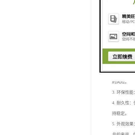
仿石透水砖
1. 透水
面积水。
2. 防滑
的风险。
3. 环保
4. 耐久
持稳定。
5. 外观
总的来说，