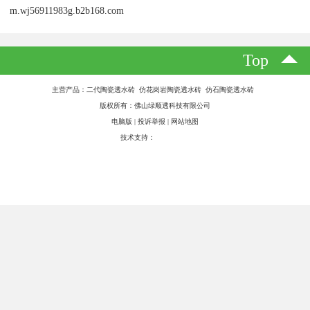
细颗粒透水砖是一种环保且功能强大的建筑材料，具有以下功能：
1. 透水性能：细颗粒透水砖通过其特的材料结构和孔隙系统，可以
实现水的渗透和自然排水，有效避免了城市雨水的积聚和洪涝灾
害。