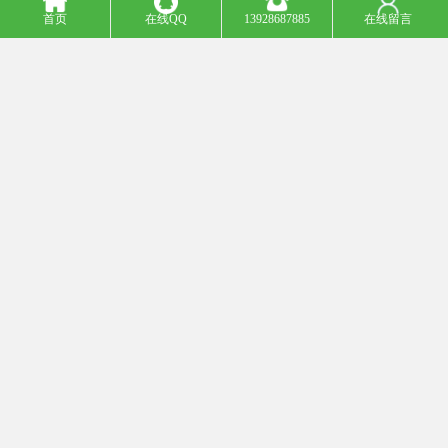
首页
在线QQ
13928687885
在线留言
4. 美观性：仿花岗岩透水砖外观模仿自然花岗岩的纹理和颜色，可
以提供美观的装饰效果，适用于景观建设和城市道路等场所的使
用。
5. 环保性：仿花岗岩透水砖采用透水材料制作，可以有效减少城市
雨水径流对下水道的压力，减少洪涝灾害的发生，并且有利于地下
水的补给和保护。
总的来说，仿花岗岩透水砖具有透水排水、防滑、耐久、美观和环
保等多种功能，适用于城市道路、广场、公园和住宅小区等场所的
铺设和装饰。
仿石透水砖适用于许多场景。以下是一些常见的应用场景：
1. 道路和人行道：仿石透水砖能够有效地排水，减少水积聚和滑倒
的风险。它们还能提供有吸引力的外观，增加城市的美观度。
2. 车库和停车场：仿石透水砖可以减少水雨后停车区域的积水问
题，并提供一个安全的行车和行人通行道。
3. 花园和景观设计：仿石透水砖在花园和景观设计中被广泛使用，