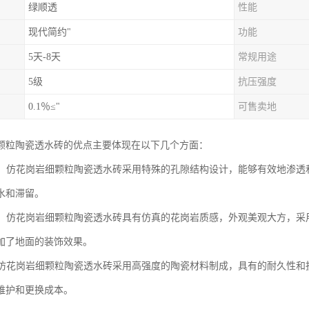
绿顺透
性能
现代简约"
功能
5天-8天
常规用途
5级
抗压强度
0.1％≤"
可售卖地
颗粒陶瓷透水砖的优点主要体现在以下几个方面：
性能：仿花岗岩细颗粒陶瓷透水砖采用特殊的孔隙结构设计，能够有效地渗
水和滞留。
效果：仿花岗岩细颗粒陶瓷透水砖具有仿真的花岗岩质感，外观美观大方，
加了地面的装饰效果。
性：仿花岗岩细颗粒陶瓷透水砖采用高强度的陶瓷材料制成，具有的耐久性
维护和更换成本。