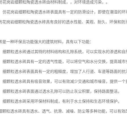
性：仿花岗岩细颗粒陶瓷透水砖由材料制成，，对环境造成污染，。
性能：仿花岗岩细颗粒陶瓷透水砖表面具有一定的防滑设计，即使在潮湿的
仿花岗岩细颗粒陶瓷透水砖具有良好的透水性能、美观、耐久、环保和防
。
砖是一种环保且功能强大的建筑材料，具有以下功能：
性能：细颗粒透水砖通过其特的材料结构和孔隙系统，可以实现水的渗透和
性能：细颗粒透水砖具有一定的透气性能，可以将空气和水分交换，提高城
性能：细颗粒透水砖表面具有一定的粗糙度，增加了人行道、车道等路面的
噪音：细颗粒透水砖具有吸音效果，可以有效减少交通和城市噪音，提供一个
功能：细颗粒透水砖表面通过透水孔隙可以防止灰尘积聚，保持路面整洁。
保护：细颗粒透水砖采用环保材料制成，有利于水土保持和生态环境保护。
细颗粒透水砖具有透水、透气、抗滑、减噪、防尘等多种功能，可以有效