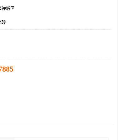
市禅城区
水砖
7885