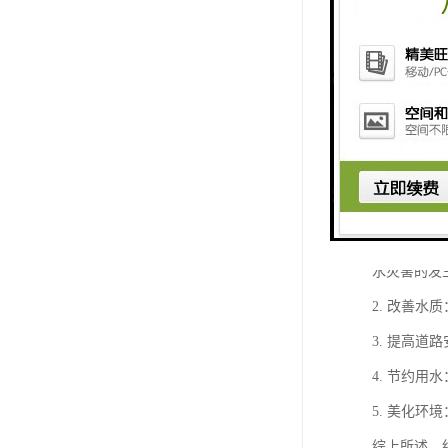
细颗粒透水
1. 透水
水灾害的发
2. 改善
3. 提高
4. 节约
5. 美化
综上所述，