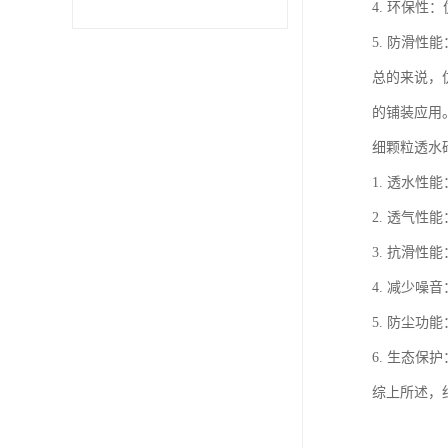
4. 环保
5. 防滑
总的来说，
的铺装应用
细颗粒透水
1. 透水
2. 透气
3. 抗滑
4. 减少
5. 防尘
6. 生态
综上所述，