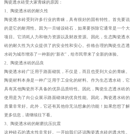
陶瓷透水砖受大家青睐的原因：
1、陶瓷透水砖的耐久性
陶瓷透水砖受到许多行业的青睐，具有很好的固有特性。首先要说
的是它的耐用性。因为一旦铺设砖石，如果要拆除它通常是一个大
项目。它消耗人力和物力资源以及财政资源。因此，生态陶瓷透水
砖的耐久性为大众提供了的安全性和安心。价格合理的陶瓷生态透
水砖为城市增添了一种新的“新衣”，给市民带来了全新的体验。
2、陶瓷透水砖的品良
陶瓷透水砖广泛用于路面砌筑，不仅是，而且也受到大众的青睐。
陶瓷材料本身是一种广泛用于工业化的材料。作为生态透水砖，它
具有其他陶瓷所不具备的优异品质特性。因此，陶瓷生态透水砖的
使用是为了向公众展示路面砌体的优良性能。因此，陶瓷透水砖的
质量非常好。此外，它还有其他你无法想象的功能！如果您想了解
更多信息，请继续往下看。
3、陶瓷透水砖的耐磨抗压抗震
这种砖石的透水性非常好。一开始我们还说陶瓷透水砖的透水性。