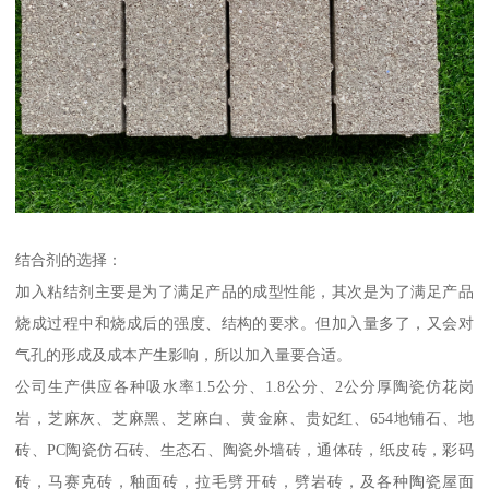
结合剂的选择：
加入粘结剂主要是为了满足产品的成型性能，其次是为了满足产品
烧成过程中和烧成后的强度、结构的要求。但加入量多了，又会对
气孔的形成及成本产生影响，所以加入量要合适。
公司生产供应各种吸水率1.5公分、1.8公分、2公分厚陶瓷仿花岗
岩，芝麻灰、芝麻黑、芝麻白、黄金麻、贵妃红、654地铺石、地
砖、PC陶瓷仿石砖、生态石、陶瓷外墙砖，通体砖，纸皮砖，彩码
砖，马赛克砖，釉面砖，拉毛劈开砖，劈岩砖，及各种陶瓷屋面