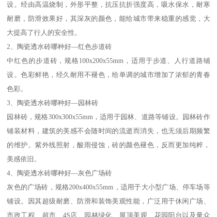
设。经由高温烧制，外形平整，抗压抗折强度高，吸水保水，耐寒
耐磨，防滑效果好，其深灰的颜色，能给城市带来稳重的感觉，大
大提高了行人的安全性。
2、陶瓷透水砖哪种好—红色步道砖
中红色的步道砖，规格100x200x55mm，适用于步道、人行道路铺
设。色彩鲜艳，经久耐用不褪色，给单调的城市增加了浓郁的青春
色彩。
3、陶瓷透水砖哪种好—园林砖
园林砖，规格300x300x55mm，适用于园林、道路等铺设。园林砖作
铺装材料，建筑的美感不会随时间的流逝而消失，也无须后期频繁
的维护。紫外线照射，酸雨侵蚀，砖的颜色褪色，反而更加纯粹，
美感依旧。
4、陶瓷透水砖哪种好—灰色广场砖
灰色的广场砖，规格200x400x55mm，适用于大小型广场、停车场等
铺设。因其超级耐磨、防滑和装饰美观性能，广泛用于休闲广场、
市政工程、超市、4S店、园林绿化、屋顶美观、花园阳台以及量众