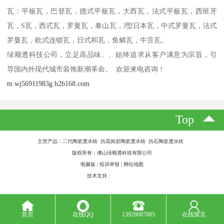
瓦：平板瓦，巴登瓦，德式平板瓦，大西瓦，法式平板瓦，西班牙
瓦，S瓦，西式瓦，罗曼瓦，泰山瓦，J型日本瓦，中式罗曼瓦，法式
罗曼瓦，欧式连锁瓦，日式和瓦，鱼鳞瓦，牛舌瓦。
绿顺透科技公司，立足高品味、、始终追求从客户满意为宗旨，引
导国内外现代城市装饰新潮革命。 欢迎来电咨询！
m.wj56911983g.b2b168.com
Top
主营产品：二代陶瓷透水砖 仿花岗岩陶瓷透水砖 仿石陶瓷透水砖
版权所有：佛山绿顺透科技有限公司
电脑版
|
投诉举报
|
网站地图
技术支持：
八方资源网
首页
在线QQ
13928687885
在线留言