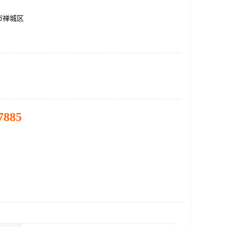
市禅城区
7885