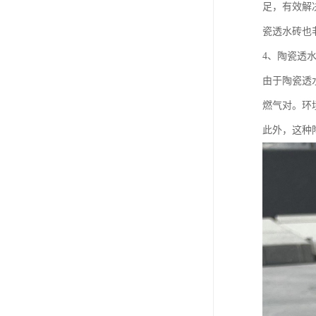
足，有效解
瓷透水砖也
4、陶瓷透
由于陶瓷透
燃气对。环
此外，这种