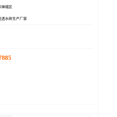
市禅城区
瓷透水砖生产厂家
7885