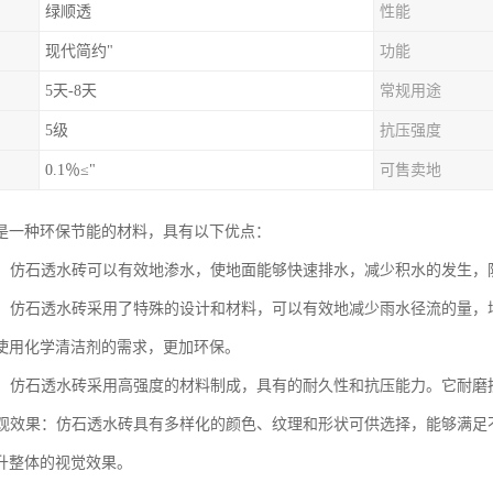
绿顺透
性能
现代简约"
功能
5天-8天
常规用途
5级
抗压强度
0.1％≤"
可售卖地
是一种环保节能的材料，具有以下优点：
性能：仿石透水砖可以有效地渗水，使地面能够快速排水，减少积水的发生
节能：仿石透水砖采用了特殊的设计和材料，可以有效地减少雨水径流的量
使用化学清洁剂的需求，更加环保。
性强：仿石透水砖采用高强度的材料制成，具有的耐久性和抗压能力。它耐
的美观效果：仿石透水砖具有多样化的颜色、纹理和形状可供选择，能够满
升整体的视觉效果。