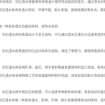
城市热岛效应：仿石透水砖能够有效地减少城市热岛效应的发生，通过渗水
仿石透水砖具有透水性好、环保节能、耐久性强、美观效果好等优点，使
是一种具有透水功能的砖材，其特点包括：
性能：仿石透水砖的表面设计为多孔结构，可以通过透水孔使水分迅速渗透
性能：仿石透水砖表面的凹凸设计和多孔结构，增加了摩擦力，使得砖面具
性能：仿石透水砖采用矿渣、废石、再生骨料等废弃建筑材料加工而成，具
性：仿石透水砖采用特殊工艺和高强度材料制作而成，具有较高的耐久性和
效果：仿石透水砖外观仿石材质感，可以选择多种颜色和纹理，具有较好的
仿石透水砖是一种具有透水、防滑、环保、耐久和美观等特点的砖材，适