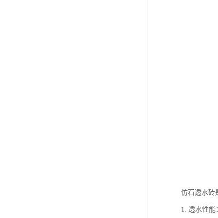
仿石透水砖
1. 透水