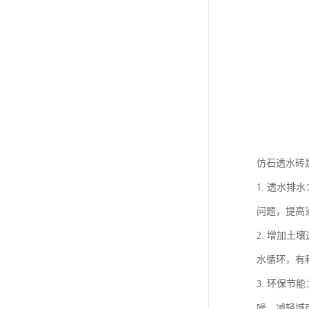
仿石透水砖
1. 透水
问题，提高
2. 增加
水循环，有
3. 环保
噪，减轻城