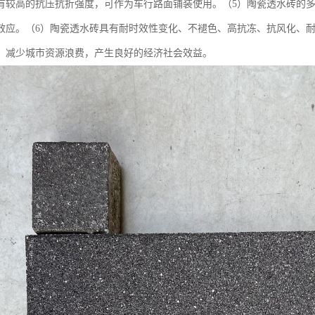
有较高的抗压抗折强度，可作为车行路面铺装使用。（5）陶瓷透水砖的
效应。（6）陶瓷透水砖具有耐时效性变化、不褪色、高抗冻、抗风化、耐
，减少城市资源浪费，产生良好的经济社会效益。