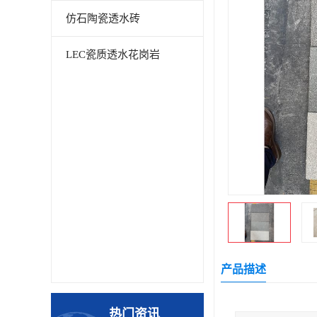
仿石陶瓷透水砖
LEC瓷质透水花岗岩
产品描述
热门资讯