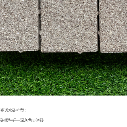
陶瓷透水砖推荐：
水砖哪种好—深灰色步道砖