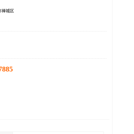
市禅城区
7885