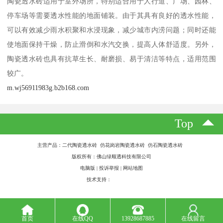
陶瓷透水砖适用于室外场所，特别适合用于人行道、广场、园林、
停车场等需要透水性能的地面铺装。由于其具有良好的透水性能，
可以有效减少雨水积聚和水浸现象，减少城市内涝问题；同时还能
使地面保持干燥，防止滑倒和水汽交换，提高人体舒适度。另外，
陶瓷透水砖也具有抗草生长、耐磨损、易于清洁等特点，适用范围
较广。
m.wj56911983g.b2b168.com
Top
主营产品：二代陶瓷透水砖 仿花岗岩陶瓷透水砖 仿石陶瓷透水砖
版权所有：佛山绿顺透科技有限公司
电脑版
|
投诉举报
|
网站地图
技术支持：
八方资源网
首页
在线QQ
13928687885
在线留言