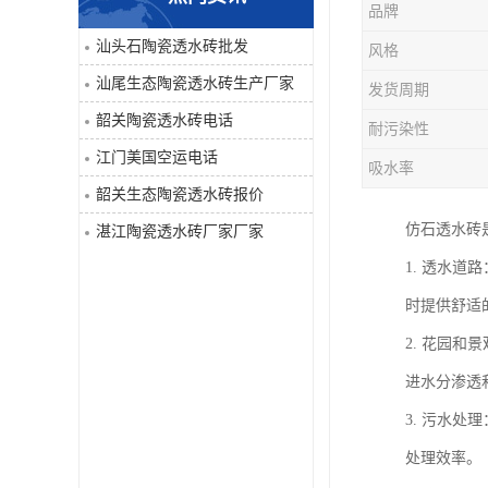
品牌
汕头石陶瓷透水砖批发
风格
汕尾生态陶瓷透水砖生产厂家
发货周期
韶关陶瓷透水砖电话
耐污染性
江门美国空运电话
吸水率
韶关生态陶瓷透水砖报价
仿石透水砖
湛江陶瓷透水砖厂家厂家
1. 透水
时提供舒适
2. 花园
进水分渗透
3. 污水
处理效率。