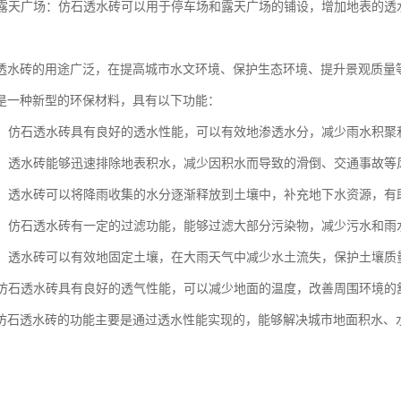
场和露天广场：仿石透水砖可以用于停车场和露天广场的铺设，增加地表的
透水砖的用途广泛，在提高城市水文环境、保护生态环境、提升景观质量
是一种新型的环保材料，具有以下功能：
性能：仿石透水砖具有良好的透水性能，可以有效地渗透水分，减少雨水积
效果：透水砖能够迅速排除地表积水，减少因积水而导致的滑倒、交通事故等
补给：透水砖可以将降雨收集的水分逐渐释放到土壤中，补充地下水资源，
污染：仿石透水砖有一定的过滤功能，能够过滤大部分污染物，减少污水和
保持：透水砖可以有效地固定土壤，在大雨天气中减少水土流失，保护土壤质
性：仿石透水砖具有良好的透气性能，可以减少地面的温度，改善周围环境的
仿石透水砖的功能主要是通过透水性能实现的，能够解决城市地面积水、