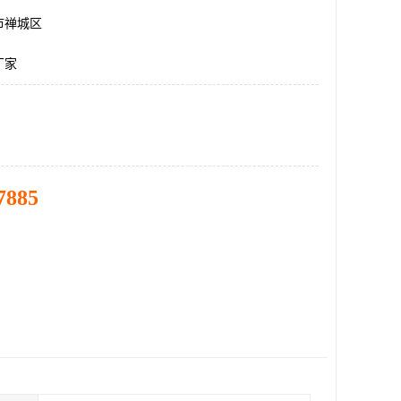
市禅城区
厂家
7885