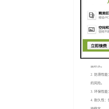
仿石透水砖
1. 透水
面积水。
2. 防滑
的风险。
3. 环保
4. 耐久
持稳定。