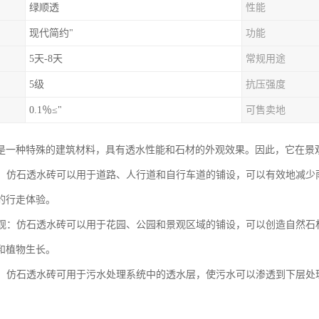
绿顺透
性能
现代简约"
功能
5天-8天
常规用途
5级
抗压强度
0.1％≤"
可售卖地
是一种特殊的建筑材料，具有透水性能和石材的外观效果。因此，它在景
道路：仿石透水砖可以用于道路、人行道和自行车道的铺设，可以有效地减
的行走体验。
和景观：仿石透水砖可以用于花园、公园和景观区域的铺设，可以创造自然
和植物生长。
处理：仿石透水砖可用于污水处理系统中的透水层，使污水可以渗透到下层