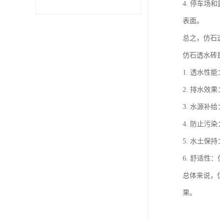
4. 停车
表面。
总之，仿石
仿石透水砖
1. 透水
2. 排水
3. 水源
4. 防止
5. 水土
6. 舒适
总体来说，
果。