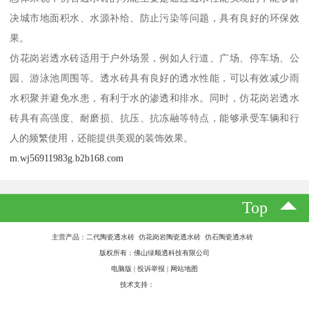
决城市地面积水、水源补给、防止污染等问题，具有良好的环保效
果。
仿花岗岩透水砖适用于户外场景，例如人行道、广场、停车场、公
园、游泳池周围等。透水砖具有良好的透水性能，可以有效减少雨
水积聚并避免水患，有利于水的渗透和排水。同时，仿花岗岩透水
砖具有高强度、耐磨损、抗压、抗冻融等特点，能够承受车辆和行
人的频繁使用，还能提供美观的装饰效果。
m.wj56911983g.b2b168.com
Top
主营产品：二代陶瓷透水砖 仿花岗岩陶瓷透水砖 仿石陶瓷透水砖
版权所有：佛山绿顺透科技有限公司
电脑版
|
投诉举报
|
网站地图
技术支持：
八方资源网