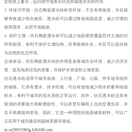
定程度上蓄水，起到调节地表水径流和减缓洪水的作用。
3. 环保与节能：仿石陶瓷透水砖材质环保，不含有害物质，并且能
够有效减少热岛效应。透水砖可以通过降低地面温度，减少空调的
使用需求，从而节省能源。
4. 保护土壤：仿石陶瓷透水砖可以减少地面硬质覆盖层对土壤的封
闭和损害，有利于保护土壤结构，培养植物生长，并且可以提供较
为自然的生态环境。
总体来说，仿石陶瓷透水砖的作用是改善城市水环境，减少洪涝灾
害，提高地表径流的质量，并保护水资源和土壤资源。
仿石透水砖适用于城市道路、人行道、广场、公园、停车场等场所
的铺装。它具有透水、排水性能，可以有效地减少雨水积蓄和地面
积水，有利于城市的排水系统正常运行。此外，仿石透水砖还具有
较强的承重能力和耐磨损性，可以承受车辆和人员的交通负荷，并
且不易磨损和变形。因此，它是一种理想的地面铺装材料，可以广
泛应用于城市建设和园林景观等领域。
m.wj56911983g.b2b168.com