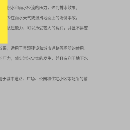
少地面积水和雨水径流的压力，达到排水效果。
可以减少在雨水天气或湿滑地面上的滑倒事故。
久性和抗压能力，可以承受较大的载荷，并且不易变
饰效果，适用于景观建设和城市道路等场所的使用。
道的压力，减少洪涝灾害的发生，并且有利于地下水
用于城市道路、广场、公园和住宅小区等场所的铺