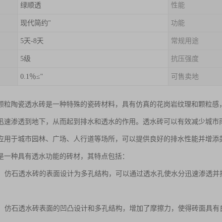
绿顺透
性能
现代简约"
功能
5天-8天
常规用途
5级
抗压强度
0.1％≤"
可售卖地
颗粒陶瓷透水砖是一种特殊的瓷砖材料，具有仿真的花岗岩纹理和颗粒感
迅速渗透到地下，从而起到排水和透水的作用。透水砖可以有效减少城市
应用于城市园林、广场、人行道等场所，可以提供良好的排水性能并增添
是一种具有透水功能的砖材，其特点包括：
性能：仿石透水砖的表面设计为多孔结构，可以通过透水孔使水分迅速渗透
性能：仿石透水砖表面的凹凸设计和多孔结构，增加了摩擦力，使得砖面具