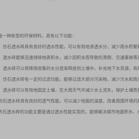
是一种新型的环保材料，具有以下功能：
性能：仿石透水砖具有良好的透水性能，可以有效地渗透水分，减少雨水积
效果：透水砖能够迅速排除地表积水，减少因积水而导致的滑倒、交通事故等
补给：透水砖可以将降雨收集的水分逐渐释放到土壤中，补充地下水资源，
污染：仿石透水砖有一定的过滤功能，能够过滤大部分污染物，减少污水和
保持：透水砖可以有效地固定土壤，在大雨天气中减少水土流失，保护土壤质
性：仿石透水砖具有良好的透气性能，可以减少地面的温度，改善周围环境的
仿石透水砖的功能主要是通过透水性能实现的，能够解决城市地面积水、