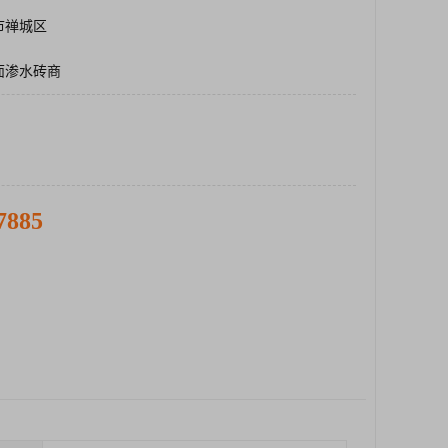
市禅城区
面渗水砖商
7885