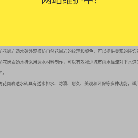
性能：仿花岗岩透水砖具有良好的透水性，可以让雨水迅速渗透到地面，减
性能：仿花岗岩透水砖的表面通常采用特殊的设计，具有较好的防滑性能，
的耐久性：仿花岗岩透水砖采用高强度的建筑材料制作而成，具有较高的耐
性：仿花岗岩透水砖外观模仿自然花岗岩的纹理和颜色，可以提供美观的装
性：仿花岗岩透水砖采用透水材料制作，可以有效减少城市雨水径流对下水
护。
仿花岗岩透水砖具有透水排水、防滑、耐久、美观和环保等多种功能，适