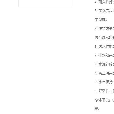
4. 耐久
5. 美观
美观度。
6. 维护
仿石透水砖
1. 透水
2. 排水
3. 水源
4. 防止
5. 水土
6. 舒适
总体来说，
果。