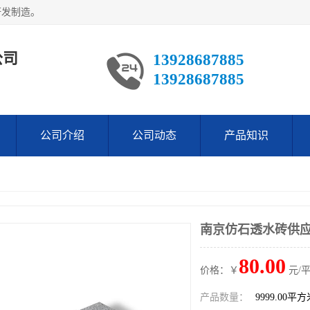
研发制造。
公司
13928687885
13928687885
公司介绍
公司动态
产品知识
南京仿石透水砖供
80.00
价格：￥
元/
产品数量：
9999.00平