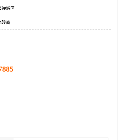
市禅城区
水砖商
7885