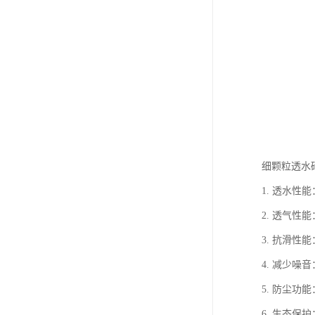
细颗粒透水
1. 透水
2. 透气
3. 抗滑
4. 减少
5. 防尘
6. 生态