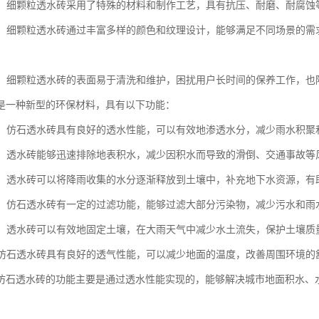
性好：细颗粒透水砖采用了特殊的材料和制作工艺，具有抗压、耐磨、耐腐
度高：细颗粒透水砖通过丰富多样的颜色和纹理设计，能够满足不同场景的
方便：细颗粒透水砖的表面易于清洗和维护，困扰用户长时间的保养工作，
是一种新型的环保材料，具有以下功能：
性能：仿石透水砖具有良好的透水性能，可以有效地渗透水分，减少雨水积
效果：透水砖能够迅速排除地表积水，减少因积水而导致的滑倒、交通事故等
补给：透水砖可以将降雨收集的水分逐渐释放到土壤中，补充地下水资源，
污染：仿石透水砖有一定的过滤功能，能够过滤大部分污染物，减少污水和
保持：透水砖可以有效地固定土壤，在大雨天气中减少水土流失，保护土壤质
性：仿石透水砖具有良好的透气性能，可以减少地面的温度，改善周围环境的
仿石透水砖的功能主要是通过透水性能实现的，能够解决城市地面积水、