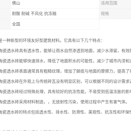
佛山
适用范围
耐酸 耐碱 不风化 抗冻融
规格
全国
是一种新型的环境友好型建筑材料。它具有以下几个特点：
性：陶瓷透水砖具有透水性，能够让雨水自然渗透到地面，减少水滞留，有
性：陶瓷透水砖能够快速排水，降低了地面积水的可能性，减少了城市内涝和
性：陶瓷透水砖表面通常具有粗糙纹理，增加了脚底与地面的摩擦力，提高
性：陶瓷透水砖在外观上与传统砖瓦没有明显区别，可以根据不同的设计需
性：陶瓷透水砖经过特殊处理，具有较好的抗冻性能，不易受到低温冻胀的影
性：陶瓷透水砖采用材料制造，，无放射性污染，使用过程中产生有害气体。
陶瓷透水砖的特点包括透水性、排水性、防滑性、美观性、抗冻性和环保