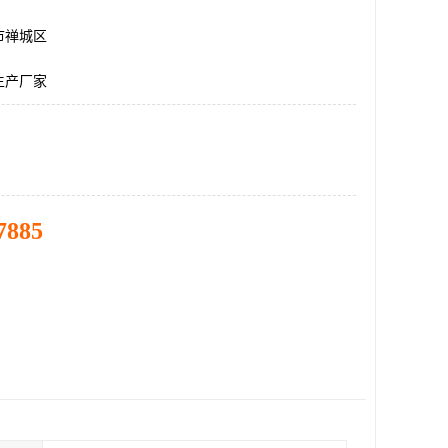
市禅城区
生产厂家
7885