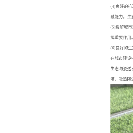
(4)良好
融能力。生
(5)缓解
挥重要作用
(6)良好
在城市建设
生态陶瓷透
涝、吸热降