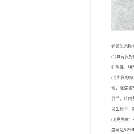
铺设生态陶
(1)具有
孔隙性，特
(2)优良
候，阻滞城
射后，砖内
发生概率，
(3)高强
度可达8.8M