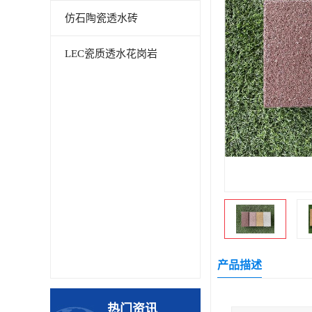
仿石陶瓷透水砖
LEC瓷质透水花岗岩
产品描述
热门资讯