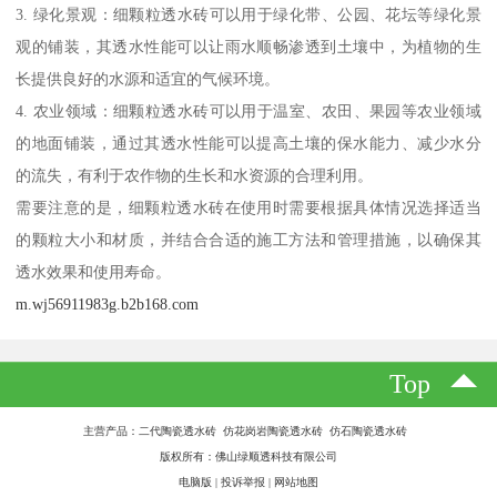
3. 绿化景观：细颗粒透水砖可以用于绿化带、公园、花坛等绿化景
观的铺装，其透水性能可以让雨水顺畅渗透到土壤中，为植物的生
长提供良好的水源和适宜的气候环境。
4. 农业领域：细颗粒透水砖可以用于温室、农田、果园等农业领域
的地面铺装，通过其透水性能可以提高土壤的保水能力、减少水分
的流失，有利于农作物的生长和水资源的合理利用。
需要注意的是，细颗粒透水砖在使用时需要根据具体情况选择适当
的颗粒大小和材质，并结合合适的施工方法和管理措施，以确保其
透水效果和使用寿命。
m.wj56911983g.b2b168.com
Top
主营产品：二代陶瓷透水砖 仿花岗岩陶瓷透水砖 仿石陶瓷透水砖
版权所有：佛山绿顺透科技有限公司
电脑版
|
投诉举报
|
网站地图