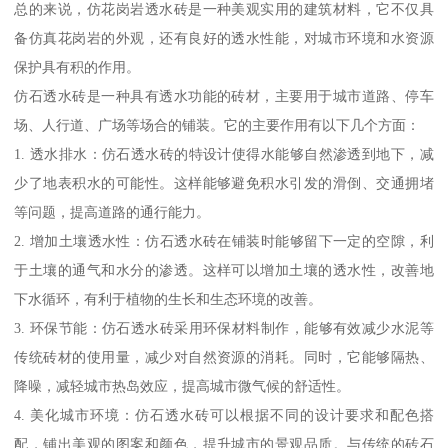
总的来说，仿花岗岩透水砖是一种美观实用的建筑材料，它不仅具
备仿真花岗岩的外观，还有良好的透水性能，对城市环境和水资源
保护具有积的作用。
仿石透水砖是一种具有透水功能的砖材，主要用于城市道路、停车
场、人行道、广场等场合的铺装。它的主要作用有以下几个方面：
1. 透水排水：仿石透水砖的特设计使得水能够自然渗透到地下，减
少了地表积水的可能性。这样能够避免积水引发的滑倒、交通拥堵
等问题，提高道路的通行能力。
2. 增加土壤透水性：仿石透水砖在铺装时能够留下一定的空隙，利
于土壤的通气和水分的渗透。这样可以增加土壤的透水性，改善地
下水循环，有利于植物的生长和生态环境的改善。
3. 环保节能：仿石透水砖采用环保材料制作，能够有效减少水泥等
传统砖材的使用量，减少对自然资源的消耗。同时，它能够隔热、
降噪，减轻城市热岛效应，提高城市微气候的舒适性。
4. 美化城市环境：仿石透水砖可以根据不同的设计要求和配色搭
配，铺出美观的图案和颜色，提升城市的景观品质。与传统的砖石