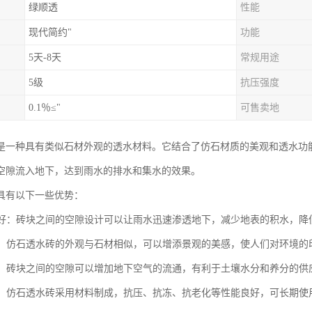
绿顺透
性能
现代简约"
功能
5天-8天
常规用途
5级
抗压强度
0.1％≤"
可售卖地
是一种具有类似石材外观的透水材料。它结合了仿石材质的美观和透水功
空隙流入地下，达到雨水的排水和集水的效果。
具有以下一些优势：
性能好：砖块之间的空隙设计可以让雨水迅速渗透地下，减少地表的积水，降
度高：仿石透水砖的外观与石材相似，可以增添景观的美感，使人们对环境
性好：砖块之间的空隙可以增加地下空气的流通，有利于土壤水分和养分的
性强：仿石透水砖采用材料制成，抗压、抗冻、抗老化等性能良好，可长期使