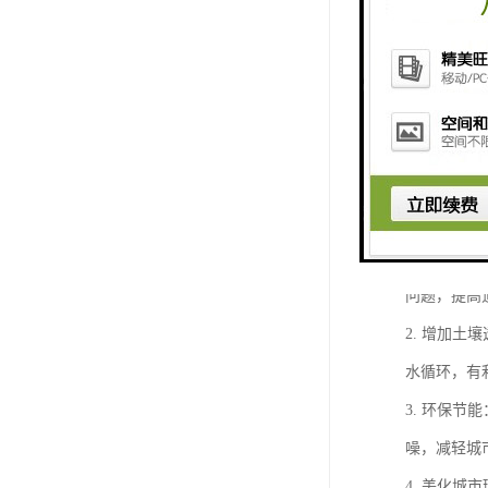
仿石透水砖
1. 透水
问题，提高
2. 增加
水循环，有
3. 环保
噪，减轻城
4. 美化