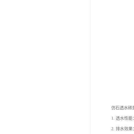
仿石透水砖
1. 透水
2. 排水