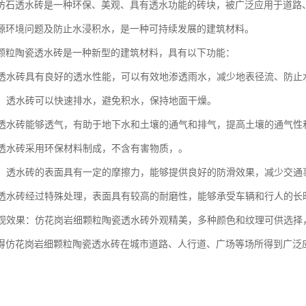
仿石透水砖是一种环保、美观、具有透水功能的砖块，被广泛应用于道路
源环境问题及防止水浸积水，是一种可持续发展的建筑材料。
颗粒陶瓷透水砖是一种新型的建筑材料，具有以下功能：
性：透水砖具有良好的透水性能，可以有效地渗透雨水，减少地表径流、防止
功能：透水砖可以快速排水，避免积水，保持地面干燥。
性：透水砖能够透气，有助于地下水和土壤的通气和排气，提高土壤的通气
性：透水砖采用环保材料制成，不含有害物质，。
功能：透水砖的表面具有一定的摩擦力，能够提供良好的防滑效果，减少交通
性：透水砖经过特殊处理，表面具有较高的耐磨性，能够承受车辆和行人的长
的美观效果：仿花岗岩细颗粒陶瓷透水砖外观精美，多种颜色和纹理可供选
得仿花岗岩细颗粒陶瓷透水砖在城市道路、人行道、广场等场所得到广泛