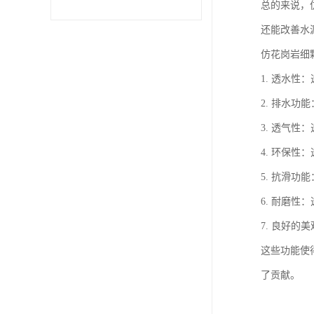
总的来说，
还能改善水
仿花岗岩细
1. 透水
2. 排水
3. 透气
4. 环保
5. 抗滑
6. 耐磨
7. 良好
这些功能使
了贡献。