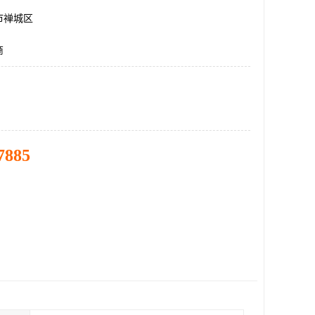
市禅城区
商
7885