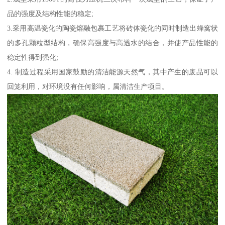
品的强度及结构性能的稳定;
3.采用高温瓷化的陶瓷熔融包裹工艺将砖体瓷化的同时制造出蜂窝状
的多孔颗粒型结构，确保高强度与高透水的结合，并使产品性能的
稳定性得到强化;
4. 制造过程采用国家鼓励的清洁能源天然气，其中产生的废品可以
回笼利用，对环境没有任何影响，属清洁生产项目。