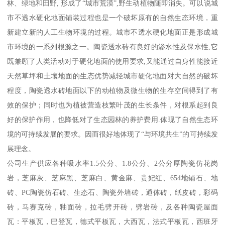
林、绿地和田野, 形成了“城市荒漠”,野生动植物随即消失。可以说城
市不透水硬化地面铺装过程也是一个破坏原有的自然生态环境，重
新建立新的人工生物环境的过程。城市不透水硬化地面正是形成城
市环境的一系列根源之一。陶瓷透水砖有良好的渗水性及保水性,它
既兼頋了人类活动对于硬化地面的使用要求,又能通过自身性能接近
天然草坪和土壤地面的生态优势减轻城市硬化地面对大自然的破坏
程度，陶瓷透水砖地面以下的动植物及微生物的生存空间得到了有
效的保护；同时也为植被营造枝繁叶茂的生长条件，对根系起到良
好的保护作用，也降低对了生态园林的养护费用.体现了自然生态环
境的可持续发展的要求。因而很好地体现了“与环境共生”的可持续发
展理念。
公司生产供应各种吸水率1.5公分、1.8公分、2公分厚陶瓷仿花岗
岩，芝麻灰、芝麻黑、芝麻白、黄金麻、贵妃红、654地铺石、地
砖、PC陶瓷仿石砖、生态石、陶瓷外墙砖，通体砖，纸皮砖，彩码
砖，马赛克砖，釉面砖，拉毛劈开砖，劈岩砖，及各种陶瓷屋面
瓦：平板瓦，巴登瓦，德式平板瓦，大西瓦，法式平板瓦，西班牙