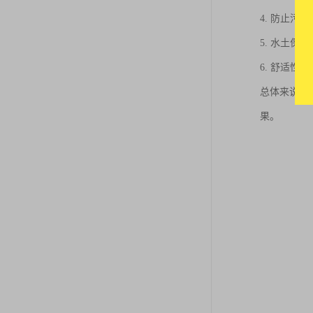
4. 防止
5. 水土
6. 舒适
总体来说，
果。