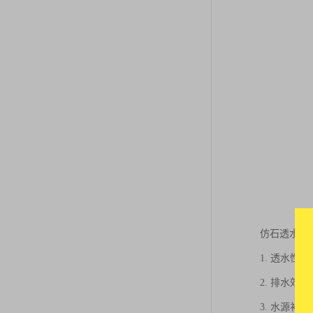
仿石透水砖
1. 透水
2. 排水
3. 水源