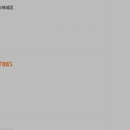
市禅城区
7885