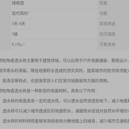
绿顺透
性能
现代简约"
功能
5天-8天
常规用途
5级
抗压强度
0.1％≤"
可售卖地
颗粒陶瓷透水砖主要用于建筑领域，可以应用于户外地面铺装、景观设计
城市雨水的滞留，降低地面积水造成的涝灾风险，提高城市的防洪排涝能
、易清洁等特点，也逐渐受到人们在室内地面装饰方面的青睐。
颗粒陶瓷透水砖是一种新型的地面材料，具有以下作用：
排水：透水砖的表面具有一定的透水性，可以使水自然渗透到地下，减少地
环境：透水砖可以减少城市建成区的地面积水，减缓雨水径流对自然水环境
减震：透水砖的材料特性能够有效吸收和分散地面上的噪音，减少城市交通