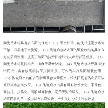
陶瓷透水砖具有多方面的优点：（1）透水性强，能使径流雨水迅速
下渗，涵养地下水资源。（2）陶瓷透水砖表面的颗粒状结构具有良
好的防滑性能，提高了路面的抗滑性能和行人出行舒适程度。（3）
陶瓷透水砖孔隙率大，有利于吸音降噪。（4）陶瓷透水砖经高温烧
结而成，具有较高的抗压抗折强度，可作为车行路面铺装使用。
（5）陶瓷透水砖的多孔特可蓄存大量雨水，经太阳照射蒸发后可以
减轻城市热岛效应。（6）陶瓷透水砖具有耐时效性变化、不褪色、
高抗冻、抗风化、耐酸碱等特点，适用于海湾码头。（7）陶瓷透水
砖可回收利用，减少城市资源浪费，产生良好的经济社会效益。