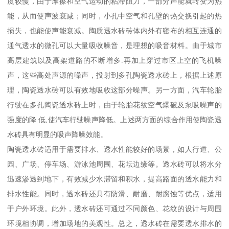
度较慢，由于摩擦和空气运动的粘滞阻力，一部分声能就转变为热
能，从而使声波衰减；同时，小孔中空气和孔壁的热交换引起的热
损失，也能使声能衰减。陶质透水砖砖体内外有密布的相互连通的
通气透水的微孔可以大量吸收噪音，是理想的吸音材料。由于城市
高层建筑以及高架道路的不断增多.再加上穿过市区上空的飞机噪
声，这些高处声源的噪声，投射到多孔陶瓷透水砖上，根据上述原
理，陶瓷透水砖可以有效地吸收这部分噪声。另一方面，汽车轮胎
行驶在多孔陶瓷透水砖上时，由于轮胎花纹空气爆破及泵吸噪声的
强度的降 低,使汽车行驶噪声降低。上述两方面的综合作用使陶瓷透
水砖具有明显的吸声降噪效能。
陶瓷透水砖适用于需要排水、透水性能较好的场景，如人行道、公
园、广场、停车场、游泳池周围、花坛边缘等。透水砖可以将水分
迅速渗透到地下，有效减少水滞留和积水，提高路面的透水能力和
排水性能。同时，透水砖还具有防滑、耐磨、耐腐蚀等优点，适用
于户外环境。此外，透水砖还可通过不同颜色、花纹的设计与周围
环境相协调，增加场地的美观性。总之，透水砖在需要透水排水的