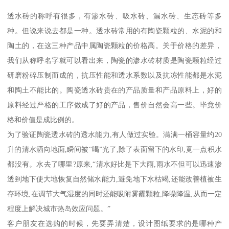
透水砖的称呼有很多，有渗水砖、吸水砖、漏水砖、生态砖等多
种。但说来说去都是一种。透水砖常用的有陶瓷颗粒的、水泥的和
陶土的，在这三种产品中属陶瓷颗粒的价格高。关于价格的差异，
我们从称呼名字就可以看出来，陶瓷的渗水砖材质是陶瓷颗粒经过
研磨粉碎压制而成的，抗压性能和透水系数以及抗冻性能都是水泥
和陶土不能比的。陶瓷透水砖贵在的产品质量和产品原料上，好的
原料经过严格的工序做成了好的产品，售价自然会高一些。毕竟价
格和价值是成比例的。
为了验证陶瓷透水砖的透水能力,有人做过实验。满满一桶容量约20
升的清水洒向地面,瞬间被“喝”光了,除了表面留下的水印,竟一点积水
都没有。水去了哪里?原来,“清水好比是下大雨,雨水不但可以迅速渗
透到地下使大地恢复自然储水能力,避免地下水枯竭,还能改善植被生
存环境,在调节大气湿度的同时还能吸附雾霾颗粒,降噪降温,从而一定
程度上解决城市热岛效应问题。”
客户朋友在选购的时候，先要弄清楚，设计图纸要求的是哪种产