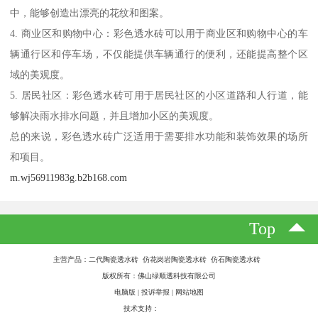
中，能够创造出漂亮的花纹和图案。
4. 商业区和购物中心：彩色透水砖可以用于商业区和购物中心的车
辆通行区和停车场，不仅能提供车辆通行的便利，还能提高整个区
域的美观度。
5. 居民社区：彩色透水砖可用于居民社区的小区道路和人行道，能
够解决雨水排水问题，并且增加小区的美观度。
总的来说，彩色透水砖广泛适用于需要排水功能和装饰效果的场所
和项目。
m.wj56911983g.b2b168.com
Top
主营产品：二代陶瓷透水砖 仿花岗岩陶瓷透水砖 仿石陶瓷透水砖
版权所有：佛山绿顺透科技有限公司
电脑版
|
投诉举报
|
网站地图
技术支持：
八方资源网