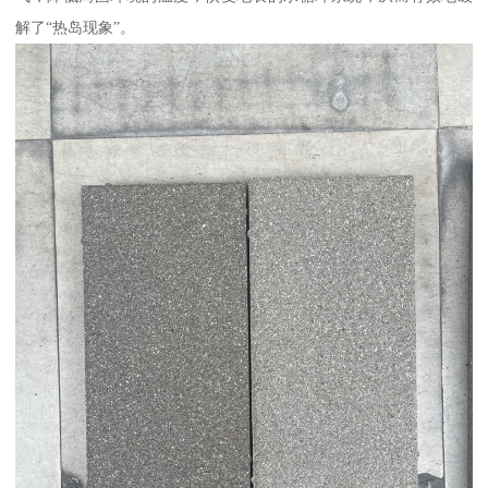
解了“热岛现象”。