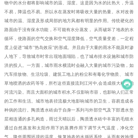
物中的水分都将影响城市的温、湿度。这是因为水的比热大，升温
不易，降温也不易。所以水在蒸发时将吸收大量的热量。水对改善
城市的温、湿度及形成局部的地方风都有明显的作用。传统硬化的
路面由于没有保水功能，不可能有水分蒸发， 从而破坏了地表的水
循环，使路面的空气交换和空气湿度降低，空气质量变差，一定程
度上促进“城市”热岛效应”的形成。并且由于大量的雨水不能及时渗
人地下，导致城市时常出现地面塌陷，也了城布排水设施和城市防
洪的投人。一方面，城市雨水横流时会融入大量的城市污染物，如
汽车排放物、生活垃圾、建筑工地上的粉尘和有毒化学物质、 城市
草地喷洒的农药等等，所冇这些直接流到江河中,会造成很大程度的
河流污染。而且大面积的城市积水,不仅影响市容，也影响人们正常
的工作和生活。城市地表径流极大地影响城市的卫生，容易造成各
种病的流行。陶质透水砖由于自身一系列与外部空气及下部透水垫
层相连通的多孔构造，雨过天晴以后，陶质透水砖中丰富的毛细水
通过自然蒸发和太阳作用下的蒸腾作用下调节大气温度，净化空
气，降低周围环境的温度，恢复地表的水循环系统，从而有效地缓