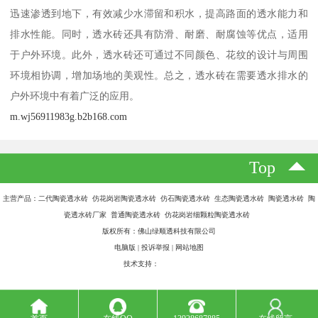
迅速渗透到地下，有效减少水滞留和积水，提高路面的透水能力和
排水性能。同时，透水砖还具有防滑、耐磨、耐腐蚀等优点，适用
于户外环境。此外，透水砖还可通过不同颜色、花纹的设计与周围
环境相协调，增加场地的美观性。总之，透水砖在需要透水排水的
户外环境中有着广泛的应用。
m.wj56911983g.b2b168.com
Top
主营产品：二代陶瓷透水砖 仿花岗岩陶瓷透水砖 仿石陶瓷透水砖 生态陶瓷透水砖 陶瓷透水砖 陶
瓷透水砖厂家 普通陶瓷透水砖 仿花岗岩细颗粒陶瓷透水砖
版权所有：佛山绿顺透科技有限公司
电脑版
|
投诉举报
|
网站地图
技术支持：
八方资源网