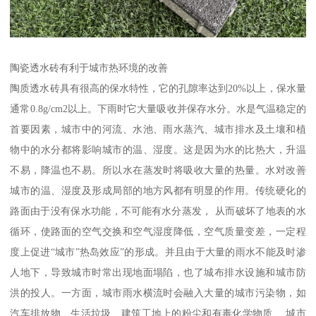
陶瓷透水砖有利于城市热环境的改善
陶质透水砖具有很高的保水特性，它的孔隙率达到20%以上，保水量
通常0.8g/cm2以上。下雨时它大量吸收并保存水分。水是气温稳定的
首要因素，城市中的河流、水池、雨水蒸汽、城市排水及土壤和植
物中的水分都将影响城市的温、湿度。这是因为水的比热大，升温
不易，降温也不易。所以水在蒸发时将吸收大量的热量。水对改善
城市的温、湿度及形成局部的地方风都有明显的作用。传统硬化的
路面由于没有保水功能，不可能有水分蒸发， 从而破坏了地表的水
循环，使路面的空气交换和空气湿度降低，空气质量变差，一定程
度上促进“城市”热岛效应”的形成。并且由于大量的雨水不能及时渗
人地下，导致城市时常出现地面塌陷，也了城布排水设施和城市防
洪的投人。一方面，城市雨水横流时会融入大量的城市污染物，如
汽车排放物、生活垃圾、建筑工地上的粉尘和有毒化学物质、 城市