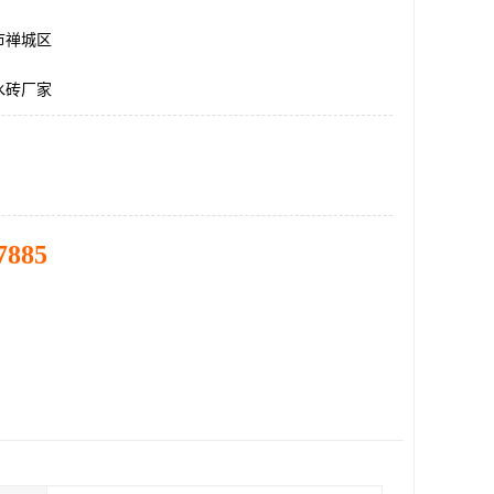
市禅城区
水砖厂家
7885