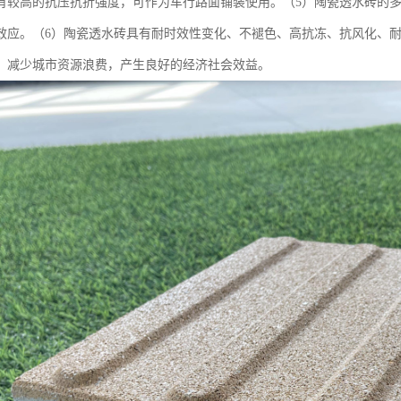
有较高的抗压抗折强度，可作为车行路面铺装使用。（5）陶瓷透水砖的
效应。（6）陶瓷透水砖具有耐时效性变化、不褪色、高抗冻、抗风化、耐
，减少城市资源浪费，产生良好的经济社会效益。