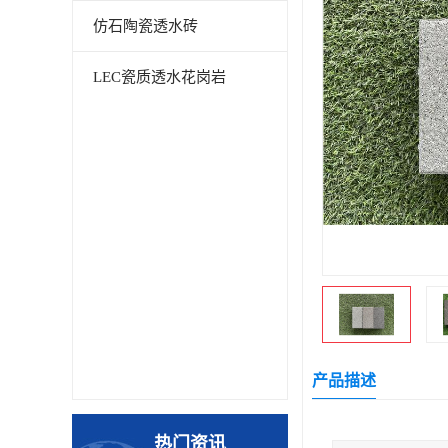
仿石陶瓷透水砖
LEC瓷质透水花岗岩
产品描述
热门资讯