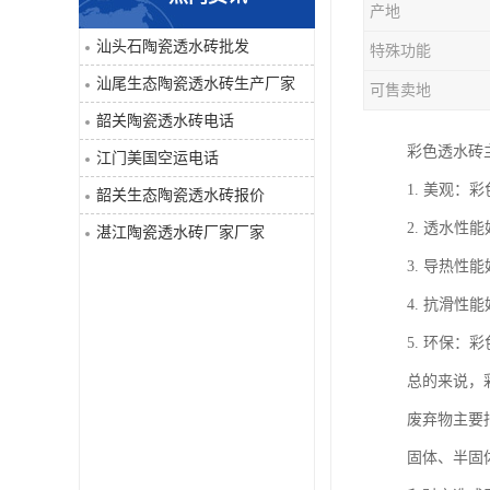
产地
汕头石陶瓷透水砖批发
特殊功能
汕尾生态陶瓷透水砖生产厂家
可售卖地
韶关陶瓷透水砖电话
彩色透水砖
江门美国空运电话
1. 美观
韶关生态陶瓷透水砖报价
2. 透水
湛江陶瓷透水砖厂家厂家
3. 导热
4. 抗滑
5. 环保
总的来说，
废弃物主要
固体、半固