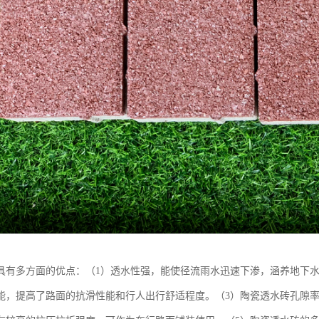
具有多方面的优点：（1）透水性强，能使径流雨水迅速下渗，涵养地下水
能，提高了路面的抗滑性能和行人出行舒适程度。（3）陶瓷透水砖孔隙率