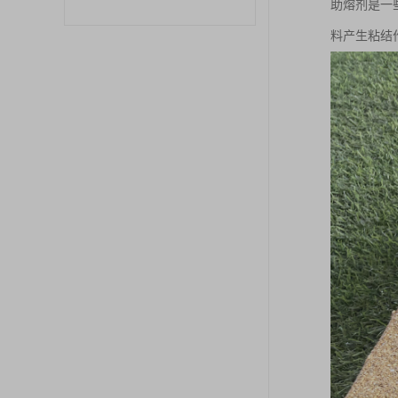
助熔剂是一
料产生粘结