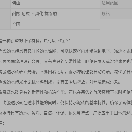
佛山
适用范围
耐酸 耐碱 不风化 抗冻融
规格
全国
是一种新型的环保材料，具有以下特点：
性：陶瓷透水砖具有良好的透水性能，可以快速将雨水渗透到地下，减少地表
性：砖面表面纹理设计合理，具有良好的防滑性能，即使在雨天或湿地表面
性：陶瓷透水砖表面光滑，不易附着污垢，雨水冲刷也能自动清洁，减少了日
性：陶瓷透水砖采用无机材料制成，无有害物质释放，对环境造成污染。
性：陶瓷透水砖具有的耐磨性和抗冻性能，可以在恶劣的气候环境下长时间使
定性：陶瓷透水砖在透水性能的同时，仍保持水泥砖的基本特性，确保了砖体
透水砖具有透水、防滑、自洁、环保、耐久等特点，广泛应用于园林景观
择：