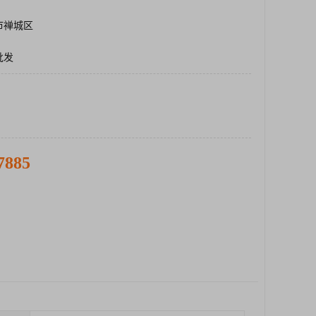
市禅城区
批发
7885