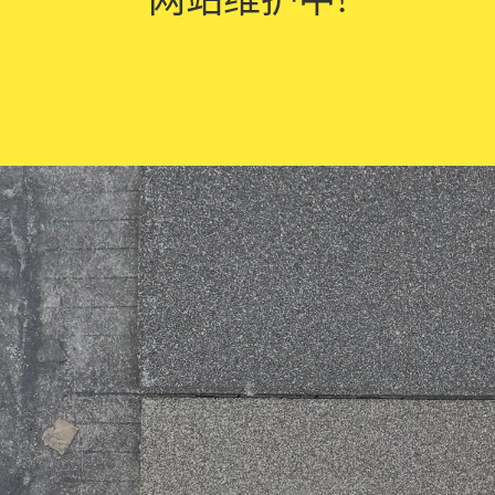
。透水砖原料既可以是陶瓷原料，也可以是自燃过的工业垃圾煤矸石、废
料、结合剂、助熔剂组成。因此，对配方中的骨料、结合剂、助熔剂选择