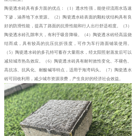
陶瓷透水砖具有多方面的优点：（1）透水性强，能使径流雨水迅速
下渗，涵养地下水资源。（2）陶瓷透水砖表面的颗粒状结构具有良
好的防滑性能，提高了路面的抗滑性能和行人出行舒适程度。（3）
陶瓷透水砖孔隙率大，有利于吸音降噪。（4）陶瓷透水砖经高温烧
结而成，具有较高的抗压抗折强度，可作为车行路面铺装使用。
（5）陶瓷透水砖的多孔特可蓄存大量雨水，经太阳照射蒸发后可以
减轻城市热岛效应。（6）陶瓷透水砖具有耐时效性变化、不褪色、
高抗冻、抗风化、耐酸碱等特点，适用于海湾码头。（7）陶瓷透水
砖可回收利用，减少城市资源浪费，产生良好的经济社会效益。