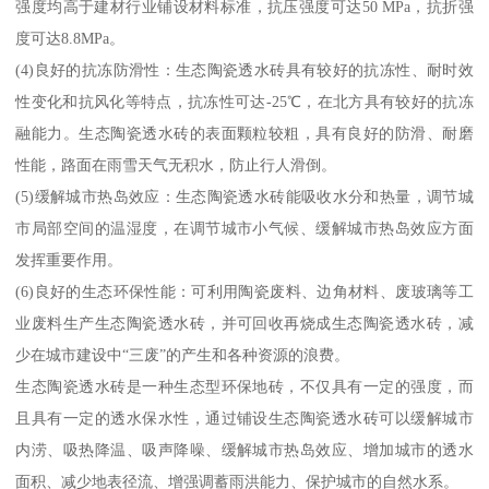
强度均高于建材行业铺设材料标准，抗压强度可达50 MPa，抗折强
度可达8.8MPa。
(4)良好的抗冻防滑性：生态陶瓷透水砖具有较好的抗冻性、耐时效
性变化和抗风化等特点，抗冻性可达-25℃，在北方具有较好的抗冻
融能力。生态陶瓷透水砖的表面颗粒较粗，具有良好的防滑、耐磨
性能，路面在雨雪天气无积水，防止行人滑倒。
(5)缓解城市热岛效应：生态陶瓷透水砖能吸收水分和热量，调节城
市局部空间的温湿度，在调节城市小气候、缓解城市热岛效应方面
发挥重要作用。
(6)良好的生态环保性能：可利用陶瓷废料、边角材料、废玻璃等工
业废料生产生态陶瓷透水砖，并可回收再烧成生态陶瓷透水砖，减
少在城市建设中“三废”的产生和各种资源的浪费。
生态陶瓷透水砖是一种生态型环保地砖，不仅具有一定的强度，而
且具有一定的透水保水性，通过铺设生态陶瓷透水砖可以缓解城市
内涝、吸热降温、吸声降噪、缓解城市热岛效应、增加城市的透水
面积、减少地表径流、增强调蓄雨洪能力、保护城市的自然水系。