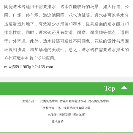
陶瓷透水砖适用于需要排水、透水性能较好的场景，如人行道、公
园、广场、停车场、游泳池周围、花坛边缘等。透水砖可以将水分
迅速渗透到地下，有效减少水滞留和积水，提高路面的透水能力和
排水性能。同时，透水砖还具有防滑、耐磨、耐腐蚀等优点，适用
于户外环境。此外，透水砖还可通过不同颜色、花纹的设计与周围
环境相协调，增加场地的美观性。总之，透水砖在需要透水排水的
户外环境中有着广泛的应用。
m.wj56911983g.b2b168.com
Top
主营产品：二代陶瓷透水砖 仿花岗岩陶瓷透水砖 仿石陶瓷透水砖
版权所有：佛山绿顺透科技有限公司
电脑版
|
投诉举报
|
网站地图
技术支持：
八方资源网