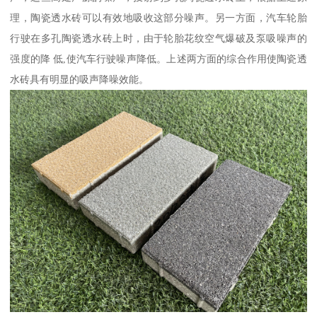
理，陶瓷透水砖可以有效地吸收这部分噪声。另一方面，汽车轮胎
行驶在多孔陶瓷透水砖上时，由于轮胎花纹空气爆破及泵吸噪声的
强度的降 低,使汽车行驶噪声降低。上述两方面的综合作用使陶瓷透
水砖具有明显的吸声降噪效能。