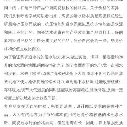
陶土的，在这三种产品中属陶瓷颗粒的价格高。关于价格的差异，
我们从称呼名字就可以看出来，陶瓷的渗水砖材质是陶瓷颗粒经过
研磨粉碎压制而成的，抗压性能和透水系数以及抗冻性能都是水泥
和陶土不能比的。陶瓷透水砖贵在的产品质量和产品原料上，好的
原料经过严格的工序做成了好的产品，售价自然会高一些。毕竟价
格和价值是成比例的。
为了验证陶瓷透水砖的透水能力,有人做过实验。满满一桶容量约20
升的清水洒向地面,瞬间被“喝”光了,除了表面留下的水印,竟一点积水
都没有。水去了哪里?原来,“清水好比是下大雨,雨水不但可以迅速渗
透到地下使大地恢复自然储水能力,避免地下水枯竭,还能改善植被生
存环境,在调节大气湿度的同时还能吸附雾霾颗粒,降噪降温,从而一定
程度上解决城市热岛效应问题。”
客户朋友在选购的时候，先要弄清楚，设计图纸要求的是哪种产
品，因为有的地方为了节约成本使用的还是价格较低的水泥渗水
砖。陶瓷透水砖的价格虽高，但使用寿命长，因此，算上破损更换