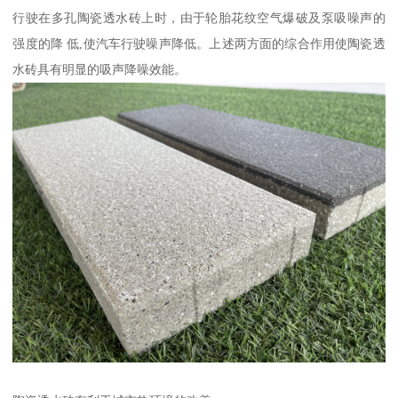
行驶在多孔陶瓷透水砖上时，由于轮胎花纹空气爆破及泵吸噪声的
强度的降 低,使汽车行驶噪声降低。上述两方面的综合作用使陶瓷透
水砖具有明显的吸声降噪效能。