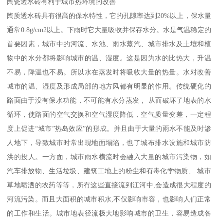
陶瓷透水砖有利于城市热环境的改善
陶质透水砖具有很高的保水特性，它的孔隙率达到20%以上，保水量
通常0.8g/cm2以上。下雨时它大量吸收并保存水分。水是气温稳定的
首要因素，城市中的河流、水池、雨水蒸汽、城市排水及土壤和植
物中的水分都将影响城市的温、湿度。这是因为水的比热大，升温
不易，降温也不易。所以水在蒸发时将吸收大量的热量。水对改善
城市的温、湿度及形成局部的地方风都有明显的作用。传统硬化的
路面由于没有保水功能，不可能有水分蒸发， 从而破坏了地表的水
循环，使路面的空气交换和空气湿度降低，空气质量变差，一定程
度上促进“城市”热岛效应”的形成。并且由于大量的雨水不能及时渗
人地下，导致城市时常出现地面塌陷，也了城布排水设施和城市防
洪的投人。一方面，城市雨水横流时会融入大量的城市污染物，如
汽车排放物、生活垃圾、建筑工地上的粉尘和有毒化学物质、 城市
草地喷洒的农药等等，所冇这些直接流到江河中,会造成很大程度的
河流污染。而且大面积的城市积水,不仅影响市容，也影响人们正常
的工作和生活。城市地表径流极大地影响城市的卫生，容易造成各