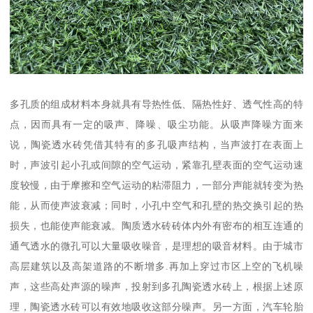
多孔质的组成材料本身就具有导热性低、隔热性好、透气性高的特
点，因而具有一定的吸声、降噪、吸尘功能。从吸声降噪方面来
说，陶瓷透水砖凭借其特有的多孔吸声结构，当声波打在表面上
时，声波引起小孔或间隙的空气运动，紧靠孔壁表面的空气运动速
度较慢，由于摩擦和空气运动的粘滞阻力，一部分声能就转变为热
能，从而使声波衰减；同时，小孔中空气和孔壁的热交换引起的热
损失，也能使声能衰减。陶质透水砖砖体内外有密布的相互连通的
通气透水的微孔可以大量吸收噪音，是理想的吸音材料。由于城市
高层建筑以及高架道路的不断增多.再加上穿过市区上空的飞机噪
声，这些高处声源的噪声，投射到多孔陶瓷透水砖上，根据上述原
理，陶瓷透水砖可以有效地吸收这部分噪声。另一方面，汽车轮胎