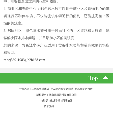
中，能够创造出漂亮的花纹和图案。
4. 商业区和购物中心：彩色透水砖可以用于商业区和购物中心的车
辆通行区和停车场，不仅能提供车辆通行的便利，还能提高整个区
域的美观度。
5. 居民社区：彩色透水砖可用于居民社区的小区道路和人行道，能
够解决雨水排水问题，并且增加小区的美观度。
总的来说，彩色透水砖广泛适用于需要排水功能和装饰效果的场所
和项目。
m.wj56911983g.b2b168.com
Top
主营产品：二代陶瓷透水砖 仿花岗岩陶瓷透水砖 仿石陶瓷透水砖
版权所有：佛山绿顺透科技有限公司
电脑版
|
投诉举报
|
网站地图
技术支持：
八方资源网