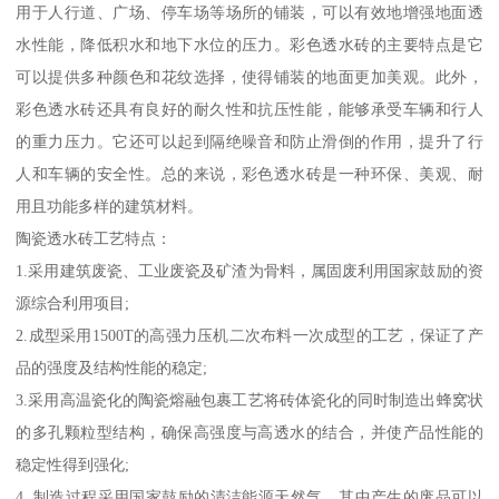
用于人行道、广场、停车场等场所的铺装，可以有效地增强地面透
水性能，降低积水和地下水位的压力。彩色透水砖的主要特点是它
可以提供多种颜色和花纹选择，使得铺装的地面更加美观。此外，
彩色透水砖还具有良好的耐久性和抗压性能，能够承受车辆和行人
的重力压力。它还可以起到隔绝噪音和防止滑倒的作用，提升了行
人和车辆的安全性。总的来说，彩色透水砖是一种环保、美观、耐
用且功能多样的建筑材料。
陶瓷透水砖工艺特点：
1.采用建筑废瓷、工业废瓷及矿渣为骨料，属固废利用国家鼓励的资
源综合利用项目;
2.成型采用1500T的高强力压机二次布料一次成型的工艺，保证了产
品的强度及结构性能的稳定;
3.采用高温瓷化的陶瓷熔融包裹工艺将砖体瓷化的同时制造出蜂窝状
的多孔颗粒型结构，确保高强度与高透水的结合，并使产品性能的
稳定性得到强化;
4. 制造过程采用国家鼓励的清洁能源天然气，其中产生的废品可以